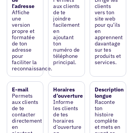
l’adresse
aux clients
clients
Affiche
de te
vers ton
une
joindre
site web
version
facilement
pour qu’ils
propre et
en
en
formatée
ajoutant
apprennent
de ton
ton
davantage
adresse
numéro de
sur tes
pour
téléphone
produits et
faciliter la
principal.
services.
reconnaissance.
E-mail
Horaires
Description
Permets
d’ouverture
longue
aux clients
Informe
Raconte
de te
les clients
ton
contacter
de tes
histoire
directement
horaires
complète
en
d’ouverture
et mets en