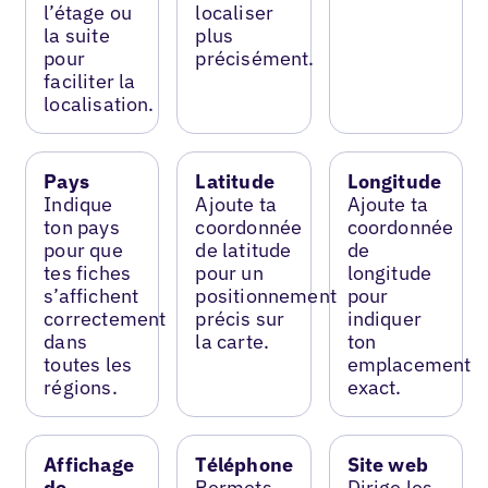
l’étage ou
localiser
la suite
plus
pour
précisément.
faciliter la
localisation.
Pays
Latitude
Longitude
Indique
Ajoute ta
Ajoute ta
ton pays
coordonnée
coordonnée
pour que
de latitude
de
tes fiches
pour un
longitude
s’affichent
positionnement
pour
correctement
précis sur
indiquer
dans
la carte.
ton
toutes les
emplacement
régions.
exact.
Affichage
Téléphone
Site web
de
Permets
Dirige les