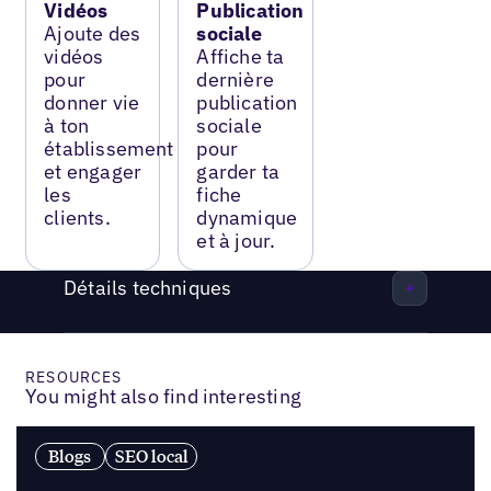
Vidéos
Publication
Ajoute des
sociale
vidéos
Affiche ta
pour
dernière
donner vie
publication
à ton
sociale
établissement
pour
et engager
garder ta
les
fiche
clients.
dynamique
et à jour.
Détails techniques
RESOURCES
You might also find interesting
Blogs
SEO local