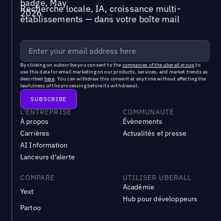
Recherche locale, IA, croissance multi-
établissements — dans votre boîte mail
By clicking on subscribe you consent to the
companies of the uberall group
to
use this data for email marketing on our products, services, and market trends as
described
here
. You can withdraw this consent at any time without affecting the
lawfulness of the processing before its withdrawal.
L'ENTREPRISE
COMMUNAUTÉ
À propos
Évènements
Carrières
Actualités et presse
AI Information
Lanceurs d'alerte
COMPARE
UTILISER UBERALL
Académie
Yext
Hub pour développeurs
Partoo