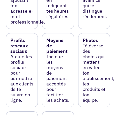
ajoutant
en
avant ce
ton
indiquant
qui te
adresse e-
tes heures
distingue
mail
régulières.
réellement.
professionnelle.
Profils
Moyens
Photos
reseaux
de
Téléverse
sociaux
paiement
des
Ajoute tes
Indique
photos qui
profils
les
mettent
sociaux
moyens
en valeur
pour
de
ton
permettre
paiement
établissement,
aux clients
acceptés
tes
de te
pour
produits et
suivre en
faciliter
ton
ligne.
les achats.
équipe.