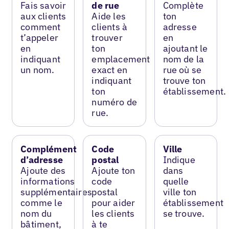
Fais savoir
de rue
Complète
aux clients
Aide les
ton
comment
clients à
adresse
t’appeler
trouver
en
en
ton
ajoutant le
indiquant
emplacement
nom de la
un nom.
exact en
rue où se
indiquant
trouve ton
ton
établissement.
numéro de
rue.
Complément
Code
Ville
d’adresse
postal
Indique
Ajoute des
Ajoute ton
dans
informations
code
quelle
supplémentaires
postal
ville ton
comme le
pour aider
établissement
nom du
les clients
se trouve.
bâtiment,
à te