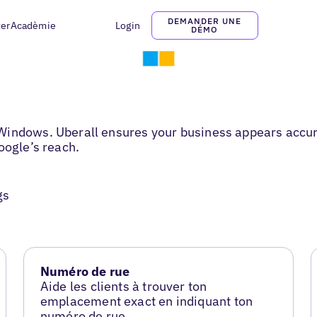
DEMANDER UNE
ter
Acadèmie
Login
DÉMO
Windows. Uberall ensures your business appears accura
oogle’s reach.
gs
Numéro de rue
Aide les clients à trouver ton
emplacement exact en indiquant ton
numéro de rue.