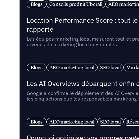
Blogs
Conseils produit Uberall
AEO marketing
Location Performance Score : tout l
rapporte
Les équipes marketing local mesurent tout et pr
revenus du marketing local mesurables.
Blogs
AEO marketing local
SEO local
Marke
Les AI Overviews débarquent enfin e
Google a confirmé le déploiement des AI Overview
les cinq actions que les responsables marketing
Blogs
AEO marketing local
SEO local
Résea
Pourquoi optimiser vos propres pages 