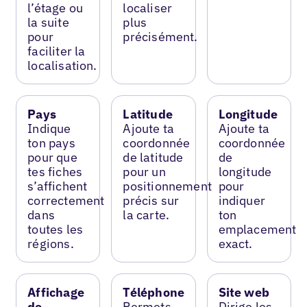
l’étage ou
localiser
la suite
plus
pour
précisément.
faciliter la
localisation.
Pays
Latitude
Longitude
Indique
Ajoute ta
Ajoute ta
ton pays
coordonnée
coordonnée
pour que
de latitude
de
tes fiches
pour un
longitude
s’affichent
positionnement
pour
correctement
précis sur
indiquer
dans
la carte.
ton
toutes les
emplacement
régions.
exact.
Affichage
Téléphone
Site web
de
Permets
Dirige les