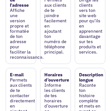
l’adresse
aux clients
clients
Affiche
de te
vers ton
une
joindre
site web
version
facilement
pour qu’ils
propre et
en
en
formatée
ajoutant
apprennent
de ton
ton
davantage
adresse
numéro de
sur tes
pour
téléphone
produits et
faciliter la
principal.
services.
reconnaissance.
E-mail
Horaires
Description
Permets
d’ouverture
longue
aux clients
Informe
Raconte
de te
les clients
ton
contacter
de tes
histoire
directement
horaires
complète
en
d’ouverture
et mets en