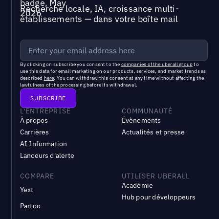
Recherche locale, IA, croissance multi-
établissements — dans votre boîte mail
By clicking on subscribe you consent to the
companies of the uberall group
to
use this data for email marketing on our products, services, and market trends as
described
here
. You can withdraw this consent at any time without affecting the
lawfulness of the processing before its withdrawal.
L'ENTREPRISE
COMMUNAUTÉ
À propos
Évènements
Carrières
Actualités et presse
AI Information
Lanceurs d'alerte
COMPARE
UTILISER UBERALL
Académie
Yext
Hub pour développeurs
Partoo