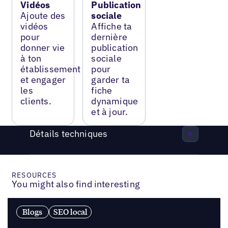
Vidéos
Publication
Ajoute des
sociale
vidéos
Affiche ta
pour
dernière
donner vie
publication
à ton
sociale
établissement
pour
et engager
garder ta
les
fiche
clients.
dynamique
et à jour.
Détails techniques
RESOURCES
You might also find interesting
Blogs
SEO local