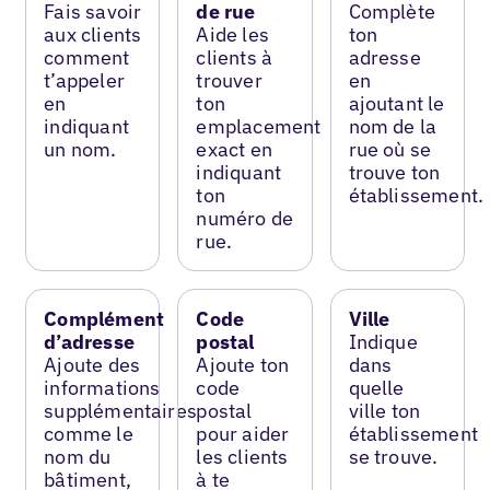
Fais savoir
de rue
Complète
aux clients
Aide les
ton
comment
clients à
adresse
t’appeler
trouver
en
en
ton
ajoutant le
indiquant
emplacement
nom de la
un nom.
exact en
rue où se
indiquant
trouve ton
ton
établissement.
numéro de
rue.
Complément
Code
Ville
d’adresse
postal
Indique
Ajoute des
Ajoute ton
dans
informations
code
quelle
supplémentaires
postal
ville ton
comme le
pour aider
établissement
nom du
les clients
se trouve.
bâtiment,
à te