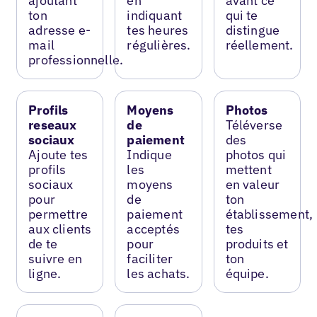
ajoutant
en
avant ce
ton
indiquant
qui te
adresse e-
tes heures
distingue
mail
régulières.
réellement.
professionnelle.
Profils
Moyens
Photos
reseaux
de
Téléverse
sociaux
paiement
des
Ajoute tes
Indique
photos qui
profils
les
mettent
sociaux
moyens
en valeur
pour
de
ton
permettre
paiement
établissement,
aux clients
acceptés
tes
de te
pour
produits et
suivre en
faciliter
ton
ligne.
les achats.
équipe.