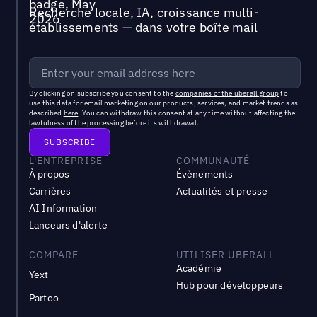
Recherche locale, IA, croissance multi-
établissements — dans votre boîte mail
By clicking on subscribe you consent to the
companies of the uberall group
to
use this data for email marketing on our products, services, and market trends as
described
here
. You can withdraw this consent at any time without affecting the
lawfulness of the processing before its withdrawal.
L'ENTREPRISE
COMMUNAUTÉ
À propos
Évènements
Carrières
Actualités et presse
AI Information
Lanceurs d'alerte
COMPARE
UTILISER UBERALL
Académie
Yext
Hub pour développeurs
Partoo