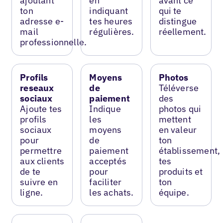
ajoutant
en
avant ce
ton
indiquant
qui te
adresse e-
tes heures
distingue
mail
régulières.
réellement.
professionnelle.
Profils
Moyens
Photos
reseaux
de
Téléverse
sociaux
paiement
des
Ajoute tes
Indique
photos qui
profils
les
mettent
sociaux
moyens
en valeur
pour
de
ton
permettre
paiement
établissement,
aux clients
acceptés
tes
de te
pour
produits et
suivre en
faciliter
ton
ligne.
les achats.
équipe.