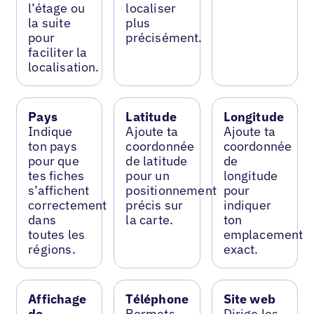
l’étage ou
localiser
la suite
plus
pour
précisément.
faciliter la
localisation.
Pays
Latitude
Longitude
Indique
Ajoute ta
Ajoute ta
ton pays
coordonnée
coordonnée
pour que
de latitude
de
tes fiches
pour un
longitude
s’affichent
positionnement
pour
correctement
précis sur
indiquer
dans
la carte.
ton
toutes les
emplacement
régions.
exact.
Affichage
Téléphone
Site web
de
Permets
Dirige les