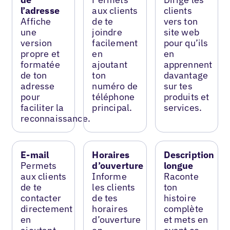
l’adresse
aux clients
clients
Affiche
de te
vers ton
une
joindre
site web
version
facilement
pour qu’ils
propre et
en
en
formatée
ajoutant
apprennent
de ton
ton
davantage
adresse
numéro de
sur tes
pour
téléphone
produits et
faciliter la
principal.
services.
reconnaissance.
E-mail
Horaires
Description
Permets
d’ouverture
longue
aux clients
Informe
Raconte
de te
les clients
ton
contacter
de tes
histoire
directement
horaires
complète
en
d’ouverture
et mets en