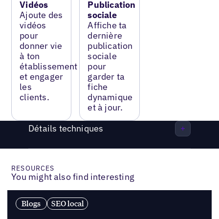
Vidéos
Publication
Ajoute des
sociale
vidéos
Affiche ta
pour
dernière
donner vie
publication
à ton
sociale
établissement
pour
et engager
garder ta
les
fiche
clients.
dynamique
et à jour.
Détails techniques
RESOURCES
You might also find interesting
Blogs
SEO local