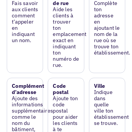
Fais savoir
de rue
Complète
aux clients
Aide les
ton
comment
clients à
adresse
t’appeler
trouver
en
en
ton
ajoutant le
indiquant
emplacement
nom de la
un nom.
exact en
rue où se
indiquant
trouve ton
ton
établissement.
numéro de
rue.
Complément
Code
Ville
d’adresse
postal
Indique
Ajoute des
Ajoute ton
dans
informations
code
quelle
supplémentaires
postal
ville ton
comme le
pour aider
établissement
nom du
les clients
se trouve.
bâtiment,
à te