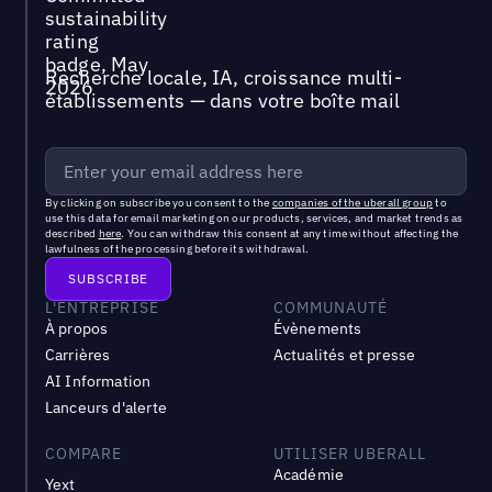
Recherche locale, IA, croissance multi-
établissements — dans votre boîte mail
By clicking on subscribe you consent to the
companies of the uberall group
to
use this data for email marketing on our products, services, and market trends as
described
here
. You can withdraw this consent at any time without affecting the
lawfulness of the processing before its withdrawal.
L'ENTREPRISE
COMMUNAUTÉ
À propos
Évènements
Carrières
Actualités et presse
AI Information
Lanceurs d'alerte
COMPARE
UTILISER UBERALL
Académie
Yext