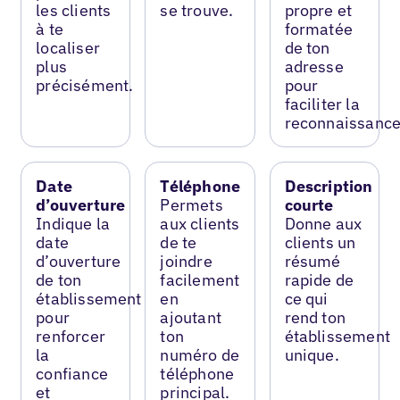
les clients
se trouve.
propre et
à te
formatée
localiser
de ton
plus
adresse
précisément.
pour
faciliter la
reconnaissance
Date
Téléphone
Description
d’ouverture
Permets
courte
Indique la
aux clients
Donne aux
date
de te
clients un
d’ouverture
joindre
résumé
de ton
facilement
rapide de
établissement
en
ce qui
pour
ajoutant
rend ton
renforcer
ton
établissement
la
numéro de
unique.
confiance
téléphone
et
principal.