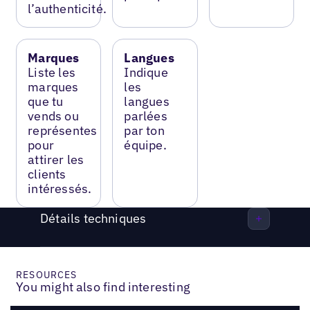
l’authenticité.
Marques
Langues
Liste les
Indique
marques
les
que tu
langues
vends ou
parlées
représentes
par ton
pour
équipe.
attirer les
clients
intéressés.
Détails techniques
RESOURCES
You might also find interesting