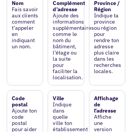
Nom
Complément
Province /
Fais savoir
d’adresse
Région
aux clients
Ajoute des
Indique ta
comment
informations
province
t’appeler
supplémentaires
ou région
en
comme le
pour
indiquant
nom du
rendre ton
un nom.
bâtiment,
adresse
l’étage ou
plus claire
la suite
dans les
pour
recherches
faciliter la
locales.
localisation.
Code
Ville
Affichage
postal
Indique
de
Ajoute ton
dans
l’adresse
code
quelle
Affiche
postal
ville ton
une
pour aider
établissement
version