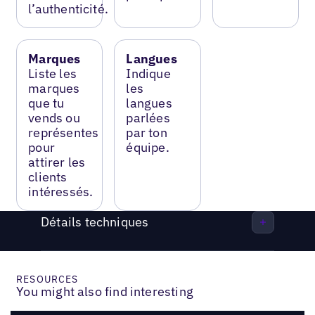
l’authenticité.
Marques
Langues
Liste les
Indique
marques
les
que tu
langues
vends ou
parlées
représentes
par ton
pour
équipe.
attirer les
clients
intéressés.
Détails techniques
RESOURCES
You might also find interesting