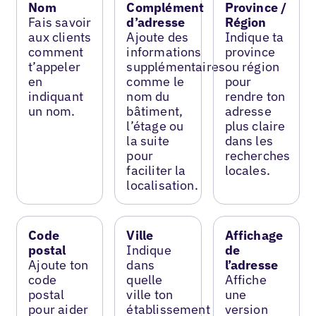
Nom
Complément
Province /
Fais savoir
d’adresse
Région
aux clients
Ajoute des
Indique ta
comment
informations
province
t’appeler
supplémentaires
ou région
en
comme le
pour
indiquant
nom du
rendre ton
un nom.
bâtiment,
adresse
l’étage ou
plus claire
la suite
dans les
pour
recherches
faciliter la
locales.
localisation.
Code
Ville
Affichage
postal
Indique
de
Ajoute ton
dans
l’adresse
code
quelle
Affiche
postal
ville ton
une
pour aider
établissement
version