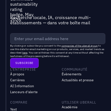
Recherche locale, IA, croissance multi-
établissements — dans votre boîte mail
By clicking on subscribe you consent to the
companies of the uberall group
to
use this data for email marketing on our products, services, and market trends as
described
here
. You can withdraw this consent at any time without affecting the
lawfulness of the processing before its withdrawal.
L'ENTREPRISE
COMMUNAUTÉ
À propos
Évènements
Carrières
Actualités et presse
AI Information
Lanceurs d'alerte
COMPARE
UTILISER UBERALL
Académie
Yext