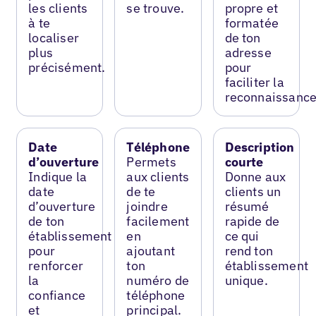
les clients
se trouve.
propre et
à te
formatée
localiser
de ton
plus
adresse
précisément.
pour
faciliter la
reconnaissance
Date
Téléphone
Description
d’ouverture
Permets
courte
Indique la
aux clients
Donne aux
date
de te
clients un
d’ouverture
joindre
résumé
de ton
facilement
rapide de
établissement
en
ce qui
pour
ajoutant
rend ton
renforcer
ton
établissement
la
numéro de
unique.
confiance
téléphone
et
principal.