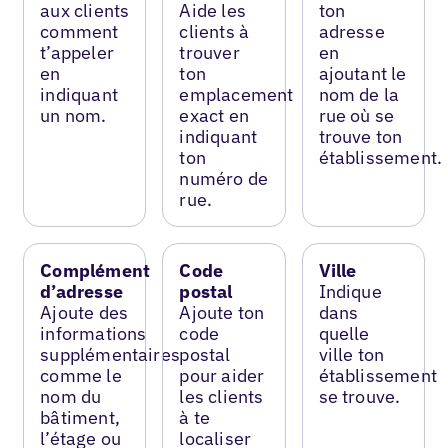
aux clients
Aide les
ton
comment
clients à
adresse
t’appeler
trouver
en
en
ton
ajoutant le
indiquant
emplacement
nom de la
un nom.
exact en
rue où se
indiquant
trouve ton
ton
établissement.
numéro de
rue.
Complément
Code
Ville
d’adresse
postal
Indique
Ajoute des
Ajoute ton
dans
informations
code
quelle
supplémentaires
postal
ville ton
comme le
pour aider
établissement
nom du
les clients
se trouve.
bâtiment,
à te
l’étage ou
localiser