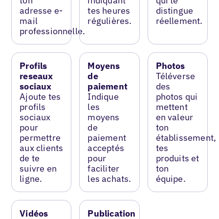
ton
indiquant
qui te
adresse e-
tes heures
distingue
mail
régulières.
réellement.
professionnelle.
Profils
Moyens
Photos
reseaux
de
Téléverse
sociaux
paiement
des
Ajoute tes
Indique
photos qui
profils
les
mettent
sociaux
moyens
en valeur
pour
de
ton
permettre
paiement
établissement,
aux clients
acceptés
tes
de te
pour
produits et
suivre en
faciliter
ton
ligne.
les achats.
équipe.
Vidéos
Publication