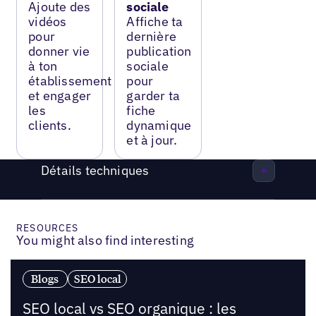
Ajoute des
sociale
vidéos
Affiche ta
pour
dernière
donner vie
publication
à ton
sociale
établissement
pour
et engager
garder ta
les
fiche
clients.
dynamique
et à jour.
Détails techniques
RESOURCES
You might also find interesting
Blogs
SEO local
SEO local vs SEO organique : les