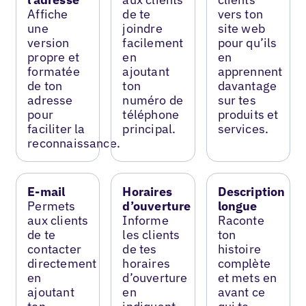
Affiche
de te
vers ton
une
joindre
site web
version
facilement
pour qu’ils
propre et
en
en
formatée
ajoutant
apprennent
de ton
ton
davantage
adresse
numéro de
sur tes
pour
téléphone
produits et
faciliter la
principal.
services.
reconnaissance.
E-mail
Horaires
Description
Permets
d’ouverture
longue
aux clients
Informe
Raconte
de te
les clients
ton
contacter
de tes
histoire
directement
horaires
complète
en
d’ouverture
et mets en
ajoutant
en
avant ce