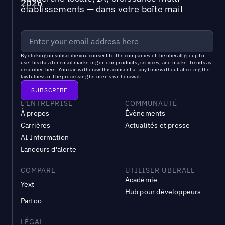
établissements — dans votre boîte mail
By clicking on subscribe you consent to the
companies of the uberall group
to
use this data for email marketing on our products, services, and market trends as
described
here
. You can withdraw this consent at any time without affecting the
lawfulness of the processing before its withdrawal.
L'ENTREPRISE
COMMUNAUTÉ
À propos
Évènements
Carrières
Actualités et presse
AI Information
Lanceurs d'alerte
COMPARE
UTILISER UBERALL
Académie
Yext
Hub pour développeurs
Partoo
LÉGAL