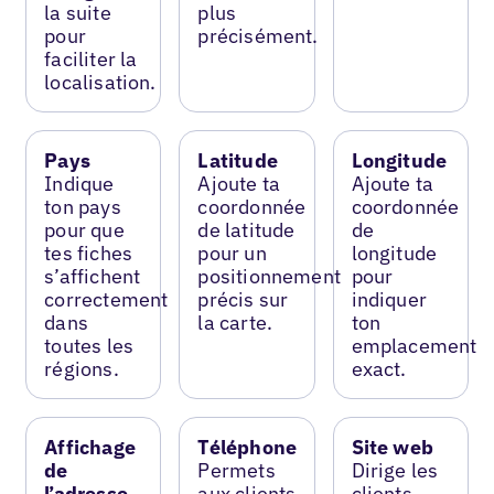
la suite
plus
pour
précisément.
faciliter la
localisation.
Pays
Latitude
Longitude
Indique
Ajoute ta
Ajoute ta
ton pays
coordonnée
coordonnée
pour que
de latitude
de
tes fiches
pour un
longitude
s’affichent
positionnement
pour
correctement
précis sur
indiquer
dans
la carte.
ton
toutes les
emplacement
régions.
exact.
Affichage
Téléphone
Site web
de
Permets
Dirige les
l’adresse
aux clients
clients