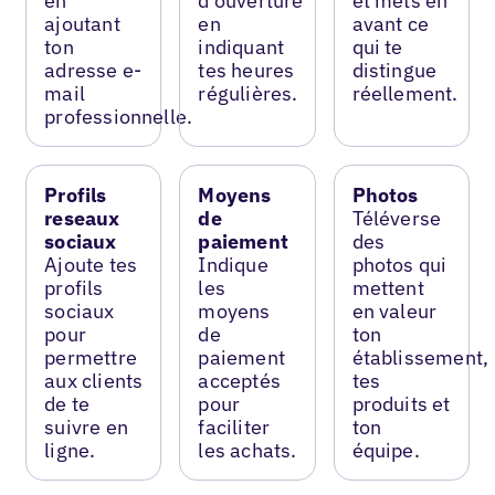
en
d’ouverture
et mets en
ajoutant
en
avant ce
ton
indiquant
qui te
adresse e-
tes heures
distingue
mail
régulières.
réellement.
professionnelle.
Profils
Moyens
Photos
reseaux
de
Téléverse
sociaux
paiement
des
Ajoute tes
Indique
photos qui
profils
les
mettent
sociaux
moyens
en valeur
pour
de
ton
permettre
paiement
établissement,
aux clients
acceptés
tes
de te
pour
produits et
suivre en
faciliter
ton
ligne.
les achats.
équipe.