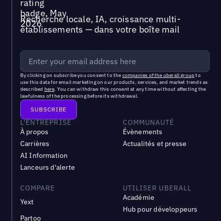
Recherche locale, IA, croissance multi-
établissements — dans votre boîte mail
By clicking on subscribe you consent to the
companies of the uberall group
to
use this data for email marketing on our products, services, and market trends as
described
here
. You can withdraw this consent at any time without affecting the
lawfulness of the processing before its withdrawal.
L'ENTREPRISE
COMMUNAUTÉ
À propos
Évènements
Carrières
Actualités et presse
AI Information
Lanceurs d'alerte
COMPARE
UTILISER UBERALL
Académie
Yext
Hub pour développeurs
Partoo