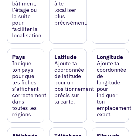
bâtiment,
à te
l’étage ou
localiser
la suite
plus
pour
précisément.
faciliter la
localisation.
Pays
Latitude
Longitude
Indique
Ajoute ta
Ajoute ta
ton pays
coordonnée
coordonnée
pour que
de latitude
de
tes fiches
pour un
longitude
s’affichent
positionnement
pour
correctement
précis sur
indiquer
dans
la carte.
ton
toutes les
emplacement
régions.
exact.
Affichage
Téléphone
Site web