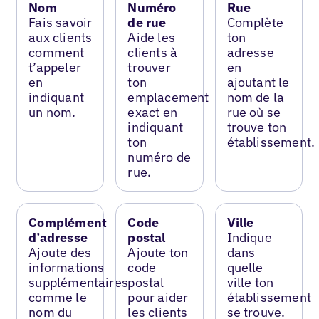
Nom
Numéro
Rue
Fais savoir
de rue
Complète
aux clients
Aide les
ton
comment
clients à
adresse
t’appeler
trouver
en
en
ton
ajoutant le
indiquant
emplacement
nom de la
un nom.
exact en
rue où se
indiquant
trouve ton
ton
établissement.
numéro de
rue.
Complément
Code
Ville
d’adresse
postal
Indique
Ajoute des
Ajoute ton
dans
informations
code
quelle
supplémentaires
postal
ville ton
comme le
pour aider
établissement
nom du
les clients
se trouve.