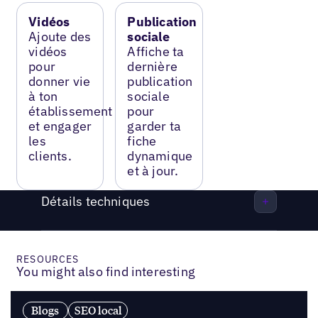
Vidéos
Publication
Ajoute des
sociale
vidéos
Affiche ta
pour
dernière
donner vie
publication
à ton
sociale
établissement
pour
et engager
garder ta
les
fiche
clients.
dynamique
et à jour.
Détails techniques
RESOURCES
You might also find interesting
Blogs
SEO local