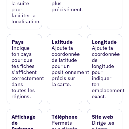
la suite
plus
pour
précisément.
faciliter la
localisation.
Pays
Latitude
Longitude
Indique
Ajoute ta
Ajoute ta
ton pays
coordonnée
coordonnée
pour que
de latitude
de
tes fiches
pour un
longitude
s’affichent
positionnement
pour
correctement
précis sur
indiquer
dans
la carte.
ton
toutes les
emplacement
régions.
exact.
Affichage
Téléphone
Site web
de
Permets
Dirige les
l’adresse
aux clients
clients