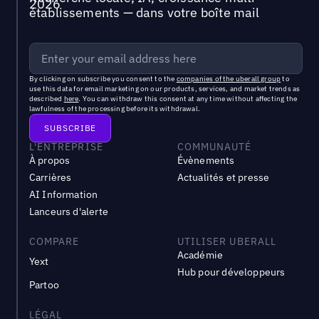
établissements — dans votre boîte mail
By clicking on subscribe you consent to the
companies of the uberall group
to
use this data for email marketing on our products, services, and market trends as
described
here
. You can withdraw this consent at any time without affecting the
lawfulness of the processing before its withdrawal.
L'ENTREPRISE
COMMUNAUTÉ
À propos
Évènements
Carrières
Actualités et presse
AI Information
Lanceurs d'alerte
COMPARE
UTILISER UBERALL
Académie
Yext
Hub pour développeurs
Partoo
LÉGAL