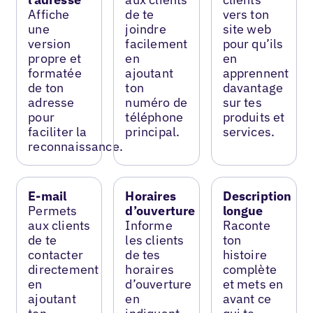
Affiche
de te
vers ton
une
joindre
site web
version
facilement
pour qu’ils
propre et
en
en
formatée
ajoutant
apprennent
de ton
ton
davantage
adresse
numéro de
sur tes
pour
téléphone
produits et
faciliter la
principal.
services.
reconnaissance.
E-mail
Horaires
Description
Permets
d’ouverture
longue
aux clients
Informe
Raconte
de te
les clients
ton
contacter
de tes
histoire
directement
horaires
complète
en
d’ouverture
et mets en
ajoutant
en
avant ce