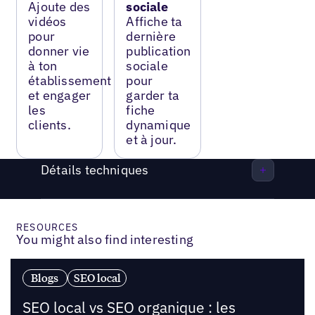
Ajoute des
sociale
vidéos
Affiche ta
pour
dernière
donner vie
publication
à ton
sociale
établissement
pour
et engager
garder ta
les
fiche
clients.
dynamique
et à jour.
Détails techniques
RESOURCES
You might also find interesting
Blogs
SEO local
SEO local vs SEO organique : les