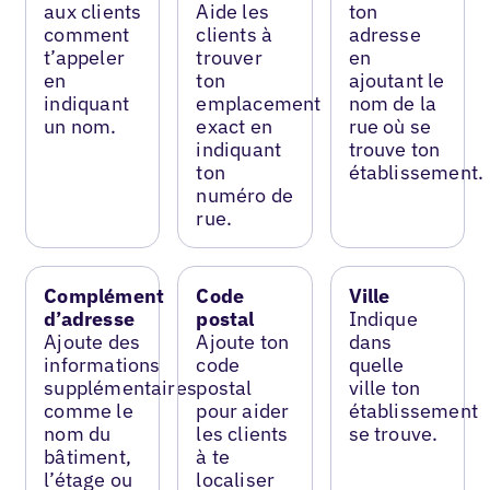
aux clients
Aide les
ton
comment
clients à
adresse
t’appeler
trouver
en
en
ton
ajoutant le
indiquant
emplacement
nom de la
un nom.
exact en
rue où se
indiquant
trouve ton
ton
établissement.
numéro de
rue.
Complément
Code
Ville
d’adresse
postal
Indique
Ajoute des
Ajoute ton
dans
informations
code
quelle
supplémentaires
postal
ville ton
comme le
pour aider
établissement
nom du
les clients
se trouve.
bâtiment,
à te
l’étage ou
localiser