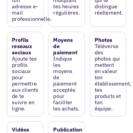
ton
indiquant
qui te
adresse e-
tes heures
distingue
mail
régulières.
réellement.
professionnelle.
Profils
Moyens
Photos
reseaux
de
Téléverse
sociaux
paiement
des
Ajoute tes
Indique
photos qui
profils
les
mettent
sociaux
moyens
en valeur
pour
de
ton
permettre
paiement
établissement,
aux clients
acceptés
tes
de te
pour
produits et
suivre en
faciliter
ton
ligne.
les achats.
équipe.
Vidéos
Publication