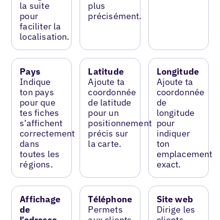
la suite
plus
pour
précisément.
faciliter la
localisation.
Pays
Latitude
Longitude
Indique
Ajoute ta
Ajoute ta
ton pays
coordonnée
coordonnée
pour que
de latitude
de
tes fiches
pour un
longitude
s’affichent
positionnement
pour
correctement
précis sur
indiquer
dans
la carte.
ton
toutes les
emplacement
régions.
exact.
Affichage
Téléphone
Site web
de
Permets
Dirige les
l’adresse
aux clients
clients