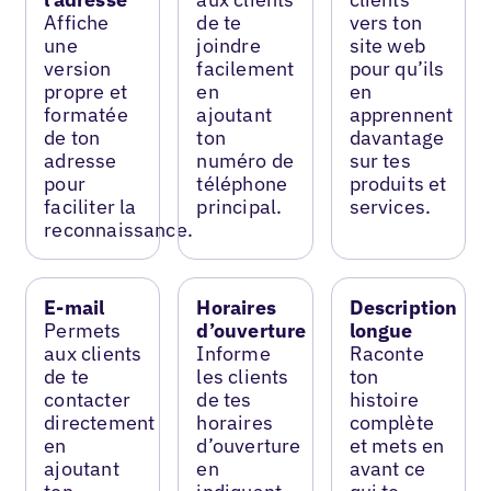
Affiche
de te
vers ton
une
joindre
site web
version
facilement
pour qu’ils
propre et
en
en
formatée
ajoutant
apprennent
de ton
ton
davantage
adresse
numéro de
sur tes
pour
téléphone
produits et
faciliter la
principal.
services.
reconnaissance.
E-mail
Horaires
Description
Permets
d’ouverture
longue
aux clients
Informe
Raconte
de te
les clients
ton
contacter
de tes
histoire
directement
horaires
complète
en
d’ouverture
et mets en
ajoutant
en
avant ce