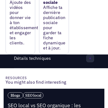
Ajoute des
sociale
vidéos
Affiche ta
pour
dernière
donner vie
publication
à ton
sociale
établissement
pour
et engager
garder ta
les
fiche
clients.
dynamique
et à jour.
Détails techniques
RESOURCES
You might also find interesting
Blogs
SEO local
SEO local vs SEO organique : les