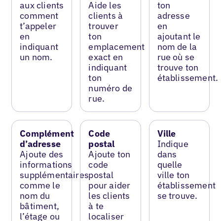
aux clients
Aide les
ton
comment
clients à
adresse
t’appeler
trouver
en
en
ton
ajoutant le
indiquant
emplacement
nom de la
un nom.
exact en
rue où se
indiquant
trouve ton
ton
établissement.
numéro de
rue.
Complément
Code
Ville
d’adresse
postal
Indique
Ajoute des
Ajoute ton
dans
informations
code
quelle
supplémentaires
postal
ville ton
comme le
pour aider
établissement
nom du
les clients
se trouve.
bâtiment,
à te
l’étage ou
localiser