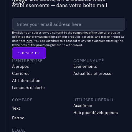
établissements — dans votre boîte mail
By clicking on subscribe you consent to the
companies of the uberall group
to
use this data for email marketing on our products, services, and market trends as
described
here
. You can withdraw this consent at any time without affecting the
lawfulness of the processing before its withdrawal.
L'ENTREPRISE
COMMUNAUTÉ
À propos
Évènements
Carrières
Actualités et presse
AI Information
Lanceurs d'alerte
COMPARE
UTILISER UBERALL
Académie
Yext
Hub pour développeurs
Partoo
LÉGAL