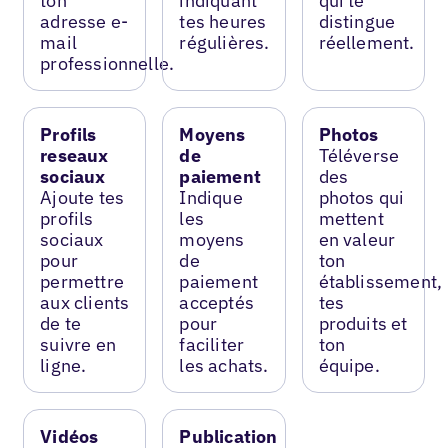
ton
indiquant
qui te
adresse e-
tes heures
distingue
mail
régulières.
réellement.
professionnelle.
Profils
Moyens
Photos
reseaux
de
Téléverse
sociaux
paiement
des
Ajoute tes
Indique
photos qui
profils
les
mettent
sociaux
moyens
en valeur
pour
de
ton
permettre
paiement
établissement,
aux clients
acceptés
tes
de te
pour
produits et
suivre en
faciliter
ton
ligne.
les achats.
équipe.
Vidéos
Publication