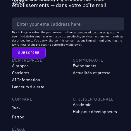
établissements — dans votre boîte mail
By clicking on subscribe you consent to the
companies of the uberall group
to
use this data for email marketing on our products, services, and market trends as
described
here
. You can withdraw this consent at any time without affecting the
lawfulness of the processing before its withdrawal.
L'ENTREPRISE
COMMUNAUTÉ
À propos
Évènements
Carrières
Actualités et presse
AI Information
Lanceurs d'alerte
COMPARE
UTILISER UBERALL
Académie
Yext
Hub pour développeurs
Partoo
LÉGAL