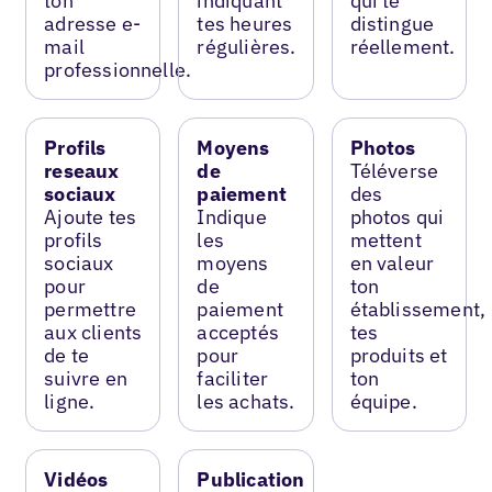
ton
indiquant
qui te
adresse e-
tes heures
distingue
mail
régulières.
réellement.
professionnelle.
Profils
Moyens
Photos
reseaux
de
Téléverse
sociaux
paiement
des
Ajoute tes
Indique
photos qui
profils
les
mettent
sociaux
moyens
en valeur
pour
de
ton
permettre
paiement
établissement,
aux clients
acceptés
tes
de te
pour
produits et
suivre en
faciliter
ton
ligne.
les achats.
équipe.
Vidéos
Publication