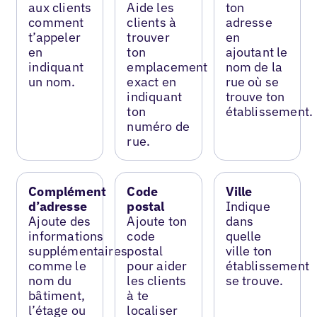
aux clients
Aide les
ton
comment
clients à
adresse
t’appeler
trouver
en
en
ton
ajoutant le
indiquant
emplacement
nom de la
un nom.
exact en
rue où se
indiquant
trouve ton
ton
établissement.
numéro de
rue.
Complément
Code
Ville
d’adresse
postal
Indique
Ajoute des
Ajoute ton
dans
informations
code
quelle
supplémentaires
postal
ville ton
comme le
pour aider
établissement
nom du
les clients
se trouve.
bâtiment,
à te
l’étage ou
localiser