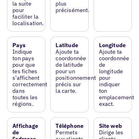
la suite
plus
pour
précisément.
faciliter la
localisation.
Pays
Latitude
Longitude
Indique
Ajoute ta
Ajoute ta
ton pays
coordonnée
coordonnée
pour que
de latitude
de
tes fiches
pour un
longitude
s’affichent
positionnement
pour
correctement
précis sur
indiquer
dans
la carte.
ton
toutes les
emplacement
régions.
exact.
Affichage
Téléphone
Site web
de
Permets
Dirige les
l’adresse
aux clients
clients