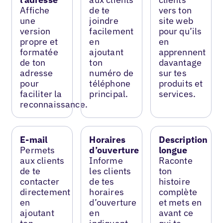
Affiche
de te
vers ton
une
joindre
site web
version
facilement
pour qu’ils
propre et
en
en
formatée
ajoutant
apprennent
de ton
ton
davantage
adresse
numéro de
sur tes
pour
téléphone
produits et
faciliter la
principal.
services.
reconnaissance.
E-mail
Horaires
Description
Permets
d’ouverture
longue
aux clients
Informe
Raconte
de te
les clients
ton
contacter
de tes
histoire
directement
horaires
complète
en
d’ouverture
et mets en
ajoutant
en
avant ce