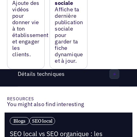
Ajoute des
sociale
vidéos
Affiche ta
pour
dernière
donner vie
publication
à ton
sociale
établissement
pour
et engager
garder ta
les
fiche
clients.
dynamique
et à jour.
Détails techniques
RESOURCES
You might also find interesting
Blogs
SEO local
SEO local vs SEO organique : les