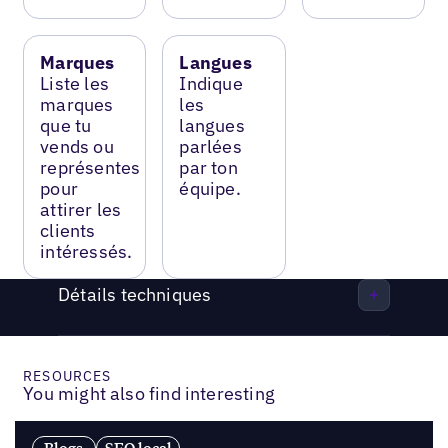
Marques
Langues
Liste les
Indique
marques
les
que tu
langues
vends ou
parlées
représentes
par ton
pour
équipe.
attirer les
clients
intéressés.
Détails techniques
RESOURCES
You might also find interesting