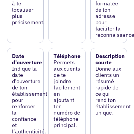
à te
formatée
localiser
de ton
plus
adresse
précisément.
pour
faciliter la
reconnaissance
Date
Téléphone
Description
d’ouverture
Permets
courte
Indique la
aux clients
Donne aux
date
de te
clients un
d’ouverture
joindre
résumé
de ton
facilement
rapide de
établissement
en
ce qui
pour
ajoutant
rend ton
renforcer
ton
établissement
la
numéro de
unique.
confiance
téléphone
et
principal.
l’authenticité.