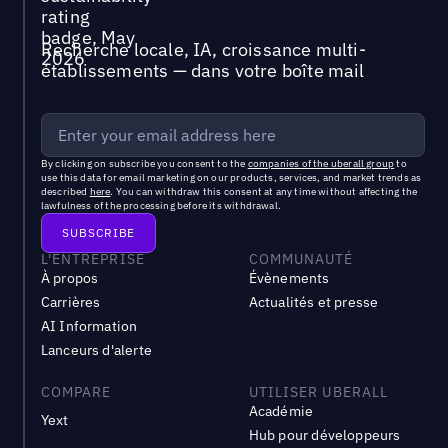
Recherche locale, IA, croissance multi-
établissements — dans votre boîte mail
By clicking on subscribe you consent to the
companies of the uberall group
to
use this data for email marketing on our products, services, and market trends as
described
here
. You can withdraw this consent at any time without affecting the
lawfulness of the processing before its withdrawal.
L'ENTREPRISE
COMMUNAUTÉ
À propos
Évènements
Carrières
Actualités et presse
AI Information
Lanceurs d'alerte
COMPARE
UTILISER UBERALL
Académie
Yext
Hub pour développeurs