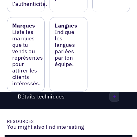
l’authenticité.
Marques
Langues
Liste les
Indique
marques
les
que tu
langues
vends ou
parlées
représentes
par ton
pour
équipe.
attirer les
clients
intéressés.
Détails techniques
RESOURCES
You might also find interesting