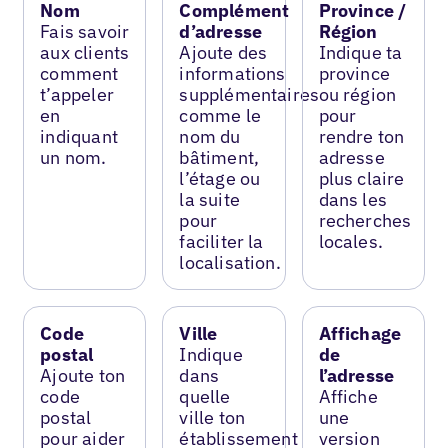
Nom
Complément
Province /
Fais savoir
d’adresse
Région
aux clients
Ajoute des
Indique ta
comment
informations
province
t’appeler
supplémentaires
ou région
en
comme le
pour
indiquant
nom du
rendre ton
un nom.
bâtiment,
adresse
l’étage ou
plus claire
la suite
dans les
pour
recherches
faciliter la
locales.
localisation.
Code
Ville
Affichage
postal
Indique
de
Ajoute ton
dans
l’adresse
code
quelle
Affiche
postal
ville ton
une
pour aider
établissement
version