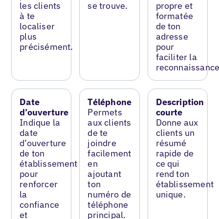
les clients
se trouve.
propre et
à te
formatée
localiser
de ton
plus
adresse
précisément.
pour
faciliter la
reconnaissance
Date
Téléphone
Description
d’ouverture
Permets
courte
Indique la
aux clients
Donne aux
date
de te
clients un
d’ouverture
joindre
résumé
de ton
facilement
rapide de
établissement
en
ce qui
pour
ajoutant
rend ton
renforcer
ton
établissement
la
numéro de
unique.
confiance
téléphone
et
principal.