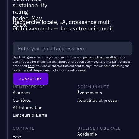
Recherche locale, IA, croissance multi-
établissements — dans votre boîte mail
By clicking on subscribe you consent to the
companies of the uberall group
to
use this data for email marketing on our products, services, and market trends as
described
here
. You can withdraw this consent at any time without affecting the
lawfulness of the processing before its withdrawal.
L'ENTREPRISE
COMMUNAUTÉ
À propos
Évènements
Carrières
Actualités et presse
AI Information
Lanceurs d'alerte
COMPARE
UTILISER UBERALL
Académie
Yext