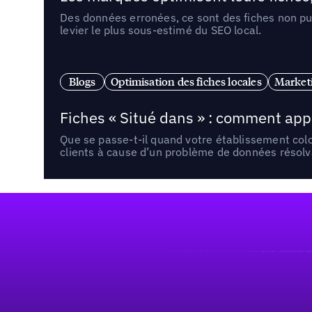
Des données erronées, ce sont des fiches non pub
levier le plus sous-estimé du SEO local.
Blogs
Optimisation des fiches locales
Marketi
Fiches « Situé dans » : comment app
Que se passe-t-il quand votre établissement co
clients à cause d’un problème de données résolv
Pied de page