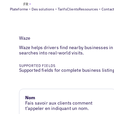
FR
Plateforme
Des solutions
Tarifs
Clients
Ressources
Contac
Waze
Waze helps drivers find nearby businesses in
searches into real-world visits.
SUPPORTED FIELDS
Supported fields for complete business listin
Nom
Fais savoir aux clients comment
t’appeler en indiquant un nom.