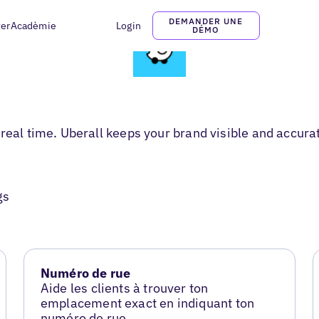
DEMANDER UNE
ter
Acadèmie
Login
DÉMO
 real time. Uberall keeps your brand visible and accur
gs
Numéro de rue
Aide les clients à trouver ton
emplacement exact en indiquant ton
numéro de rue.