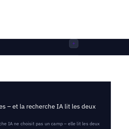
 – et la recherche IA lit les deux
he IA ne choisit pas un camp – elle lit les deux