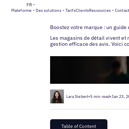
FR
Plateforme
Des solutions
Tarifs
Clients
Ressources
Contac
>
>
Blogs
Les marques retail
Bâtir votre r
Boostez votre marque : un guide 
Les magasins de détail vivent et m
gestion efficace des avis. Voici
Lara Siebert
•
5 min read
•
Jan 23, 
Table of Content