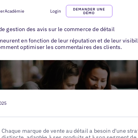
DEMANDER UNE
ter
Acadèmie
Login
DÉMO
éputation : gestion des avis sur le commerce de détail
de gestion des avis sur le commerce de détail
eurent en fonction de leur réputation et de leur visibil
 comment optimiser les commentaires des clients.
2025
Chaque marque de vente au détail a besoin d'une stra
distincte, adaptée à ses produits et à son segment 