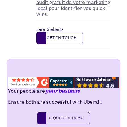
audit gratuit de votre marketing
local
pour identifier vos quick
wins.
Lara Siebert
•
Get in touch
GET IN TOUCH
Your people are
your business
Ensure both are successful with Uberall.
Request a demo
REQUEST A DEMO