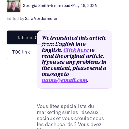
Georgia Smith
•
5 min read
•
May 18, 2026
Edited by
Sara Vordermeier
Table of Content
We translated this article
from English into
English.
Click here
to
TOC link
read the original article.
If you see any problems in
the content, please send a
message to
name@email.com
.
Vous êtes spécialiste du
marketing sur les réseaux
sociaux et vous croulez sous
les dashboards ? Vous avez