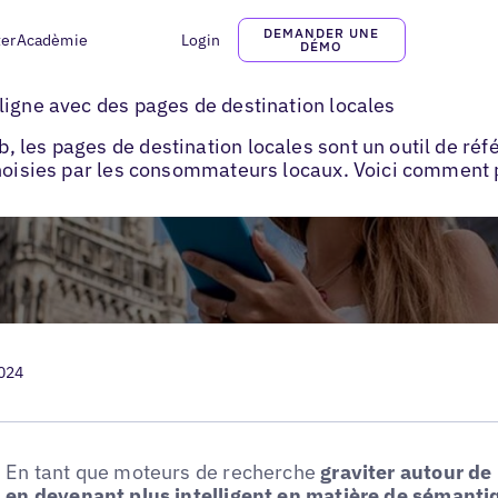
DEMANDER UNE
ter
Acadèmie
Login
DÉMO
de destination locale ?
ligne avec des pages de destination locales
 les pages de destination locales sont un outil de réf
choisies par les consommateurs locaux. Voici comment 
2024
En tant que moteurs de recherche
graviter autour de 
en devenant plus intelligent en matière de sémanti