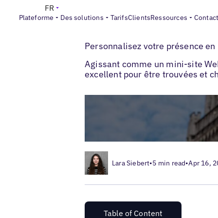
FR
Plateforme
Des solutions
Tarifs
Clients
Ressources
Contac
>
>
Blogs
SEO local
Qu'est-ce qu'une page 
Personnalisez votre présence en 
Agissant comme un mini-site Web,
excellent pour être trouvées et 
Lara Siebert
•
5 min read
•
Apr 16, 
Table of Content