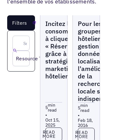
l'ensemble de vos établissements.
Blogs
Blogs
Incitez les
Pour les
Filters
Reset
consommateurs
groupes
à cliquer sur
hôteliers, la
« Réserver »
gestion des
grâce à ces
données de
Resource Type
stratégies de
localisation et
marketing
l'amélioration
hôtelier
de la
recherche
locale sont
indispensables
min
min
5
5
read
read
•
•
Oct 15,
Feb 18,
2025
2016
Read more
Read more
READ
READ
MORE
MORE