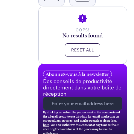
OOPS!
No results found
RESET ALL
Abonnez-vous à la newsletter
Des conseils de productivité
directement dans votre boîte de
réception
By clicking on subscribe you consent to the
companies of
the uberall group
to use this data for email marketing on
our products, services, and market trends as described
here
. You can withdraw this consent at any time without
affecting the lawfulness of the processing before its
withdrawal.