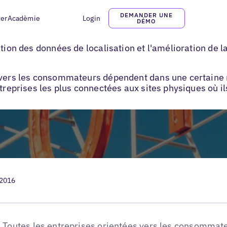
DEMANDER UNE
ter
Acadèmie
Login
DÉMO
SEO pour groupes hôteliers
stion des données de localisation et l'amélioration de l
s vers les consommateurs dépendent dans une certain
ntreprises les plus connectées aux sites physiques où il
 2016
Toutes les entreprises orientées vers les consommat