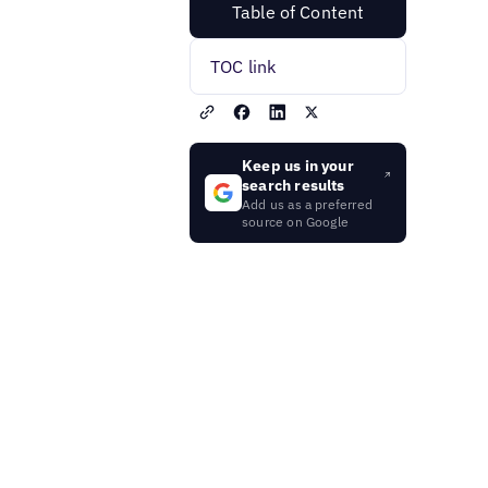
Table of Content
TOC link
Keep us in your
search results
Add us as a preferred
source on Google