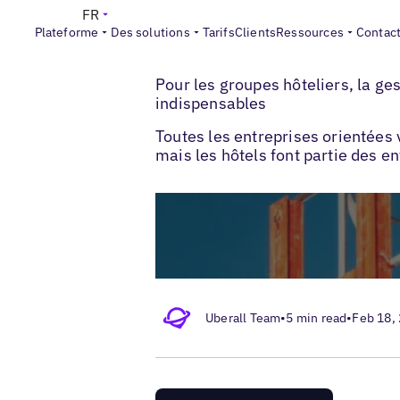
FR
Plateforme
Des solutions
Tarifs
Clients
Ressources
Contac
>
>
Blogs
Optimisation des fiches locales
Pour les groupes hôteliers, la ge
indispensables
Toutes les entreprises orientée
mais les hôtels font partie des e
Uberall Team
•
5 min read
•
Feb 18,