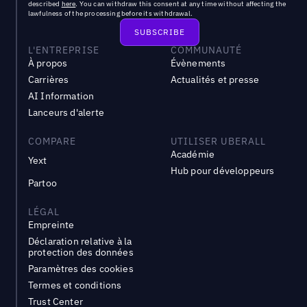
described
here
. You can withdraw this consent at any time without affecting the
lawfulness of the processing before its withdrawal.
L'ENTREPRISE
COMMUNAUTÉ
À propos
Évènements
Carrières
Actualités et presse
AI Information
Lanceurs d'alerte
COMPARE
UTILISER UBERALL
Académie
Yext
Hub pour développeurs
Partoo
LÉGAL
Empreinte
Déclaration relative à la
protection des données
Paramètres des cookies
Termes et conditions
Trust Center