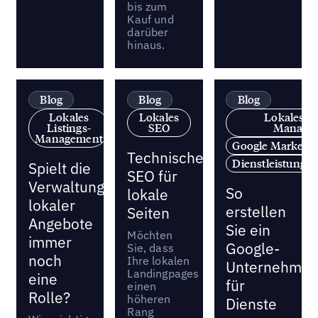
bis zum
Kauf und
darüber
hinaus.
Blog
Blog
Blog
Lokales
Lokales
Lokales Li
Listings-
SEO
Manage
Management
Google Marketin
Technisches
Dienstleistung
Spielt die
SEO für
Verwaltung
So
lokale
lokaler
erstellen
Seiten
Angebote
Sie ein
Möchten
immer
Google-
Sie, dass
noch
Ihre lokalen
Unternehmens
Landingpages
eine
für
einen
Rolle?
höheren
Dienste
Rang