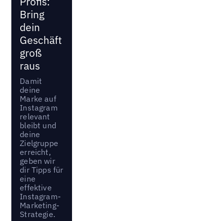
Profis:
Bring
dein
Geschäft
groß
raus
Damit
deine
Marke auf
Instagram
relevant
bleibt und
deine
Zielgruppe
erreicht,
geben wir
dir Tipps für
eine
effektive
Instagram-
Marketing-
Strategie.