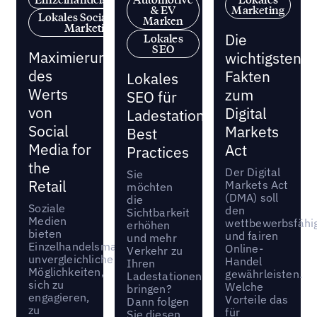
& EV
Marketing
Lokales Social Media
Marken
Marketing
Die
Lokales
SEO
Maximierung
wichtigsten
des
Fakten
Lokales
Werts
zum
SEO für
von
Digital
Ladestationsbetreiber:
Social
Markets
Best
Media for
Act
Practices
the
Der Digital
Sie
Retail
Markets Act
möchten
(DMA) soll
die
Soziale
den
Sichtbarkeit
Medien
wettbewerbsfähi
erhöhen
bieten
und fairen
und mehr
Einzelhandelsmarken
Online-
Verkehr zu
unvergleichliche
Handel
Ihren
Möglichkeiten,
gewährleisten.
Ladestationen
sich zu
Welche
bringen?
engagieren,
Vorteile das
Dann folgen
zu
für
Sie diesen