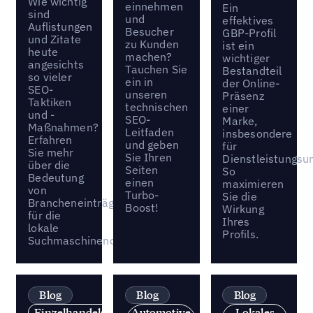
Wie wichtig
einnehmen
Ein
sind
und
effektives
Auflistungen
Besucher
GBP-Profil
und Zitate
zu Kunden
ist ein
heute
machen?
wichtiger
angesichts
Tauchen Sie
Bestandteil
so vieler
ein in
der Online-
SEO-
unseren
Präsenz
Taktiken
technischen
einer
und -
SEO-
Marke,
Maßnahmen?
Leitfaden
insbesondere
Erfahren
und geben
für
Sie mehr
Sie Ihren
Dienstleistungs
über die
Seiten
So
Bedeutung
einen
maximieren
von
Turbo-
Sie die
Brancheneinträgen
Boost!
Wirkung
für die
Ihres
lokale
Profils.
Suchmaschinenoptimierung.
Blog
Blog
Blog
Einzelhandelsmarken
Automotive
Lokales