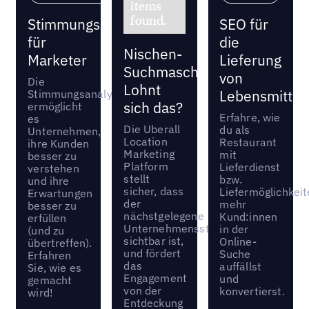
items
found.
Stimmungsanalyse
SEO für
für
die
Nischen-
Marketer
Lieferung
Suchmaschinenoptimierung
von
Die
Lohnt
Stimmungsanalyse
Lebensmittel
sich das?
ermöglicht
Erfahre, wie
es
Die Uberall
du als
Unternehmen,
Location
Restaurant
ihre Kunden
Marketing
mit
besser zu
Platform
Lieferdienst
verstehen
stellt
bzw.
und ihre
sicher, dass
Liefermöglichkei
Erwartungen
der
mehr
besser zu
nächstgelegene
Kund:innen
erfüllen
Unternehmensstandort
in der
(und zu
sichtbar ist,
Online-
übertreffen).
und fördert
Suche
Erfahren
das
auffällst
Sie, wie es
Engagement
und
gemacht
von der
konvertierst.
wird!
Entdeckung