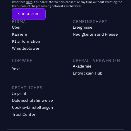
described
here
. You can withdraw this consent at any time without affecting the
lawfulness of the processing before its withdrawal.
FIRMA
GEMEINSCHAFT
Über
Ereignisse
Karriere
Neuigkeiten und Presse
KI Information
Whistleblower
COMPARE
UBERALL VERWENDEN
Akademie
Yext
Entwickler-Hub
RECHTLICHES
Imprint
Datenschutzhinweise
Cookie-Einstellungen
Trust Center