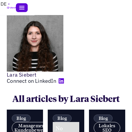
DE
Lara Siebert
Connect on LinkedIn
All articles by Lara Siebert
Blog
Blog
Blog
Management von
Lokales
No
Kundenbewertungen
SEO