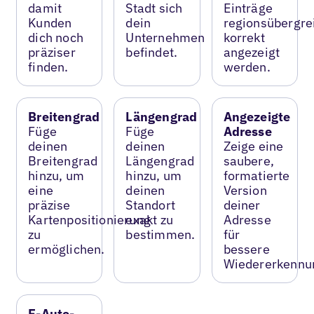
damit
Stadt sich
Einträge
Kunden
dein
regionsübergre
dich noch
Unternehmen
korrekt
präziser
befindet.
angezeigt
finden.
werden.
Breitengrad
Längengrad
Angezeigte
Füge
Füge
Adresse
deinen
deinen
Zeige eine
Breitengrad
Längengrad
saubere,
hinzu, um
hinzu, um
formatierte
eine
deinen
Version
präzise
Standort
deiner
Kartenpositionierung
exakt zu
Adresse
zu
bestimmen.
für
ermöglichen.
bessere
Wiedererkennu
E-Auto-