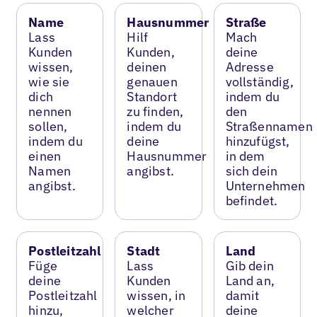
Name
Hausnummer
Straße
Lass
Hilf
Mach
Kunden
Kunden,
deine
wissen,
deinen
Adresse
wie sie
genauen
vollständig,
dich
Standort
indem du
nennen
zu finden,
den
sollen,
indem du
Straßennamen
indem du
deine
hinzufügst,
einen
Hausnummer
in dem
Namen
angibst.
sich dein
angibst.
Unternehmen
befindet.
Postleitzahl
Stadt
Land
Füge
Lass
Gib dein
deine
Kunden
Land an,
Postleitzahl
wissen, in
damit
hinzu,
welcher
deine