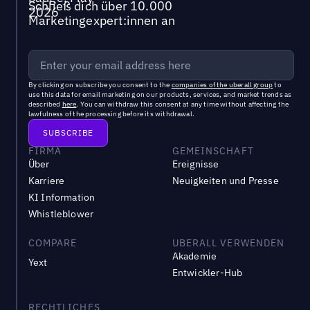
Schließ dich über 10.000
Marketingexpert:innen an
By clicking on subscribe you consent to the
companies of the uberall group
to
use this data for email marketing on our products, services, and market trends as
described
here
. You can withdraw this consent at any time without affecting the
lawfulness of the processing before its withdrawal.
FIRMA
GEMEINSCHAFT
Über
Ereignisse
Karriere
Neuigkeiten und Presse
KI Information
Whistleblower
COMPARE
UBERALL VERWENDEN
Akademie
Yext
Entwickler-Hub
RECHTLICHES