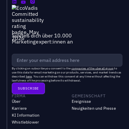
Schließ dich über 10.000
Marketingexpert:innen an
By clicking on subscribe you consent to the
companies of the uberall group
to
use this data for email marketing on our products, services, and market trends as
described
here
. You can withdraw this consent at any time without affecting the
lawfulness of the processing before its withdrawal.
FIRMA
GEMEINSCHAFT
Über
Ereignisse
Karriere
Neuigkeiten und Presse
KI Information
Whistleblower