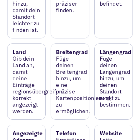
hinzu,
präziser
befindet.
damit dein
finden.
Standort
leichter zu
finden ist.
Land
Breitengrad
Längengrad
Gib dein
Füge
Füge
Land an,
deinen
deinen
damit
Breitengrad
Längengrad
deine
hinzu, um
hinzu, um
Einträge
eine
deinen
regionsübergreifend
präzise
Standort
korrekt
Kartenpositionierung
exakt zu
angezeigt
zu
bestimmen.
werden.
ermöglichen.
Angezeigte
Telefon
Website
Adresse
Ermögliche
Leite