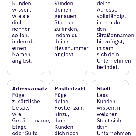
Kunden
Kunden,
deine
wissen,
deinen
Adresse
wie sie
genauen
vollständig,
dich
Standort
indem du
nennen
zu finden,
den
sollen,
indem du
Straßennamen
indem du
deine
hinzufügst,
einen
Hausnummer
in dem
Namen
angibst.
sich dein
angibst.
Unternehmen
befindet.
Adresszusatz
Postleitzahl
Stadt
Füge
Füge
Lass
zusätzliche
deine
Kunden
Details
Postleitzahl
wissen, in
wie
hinzu,
welcher
Gebäudename,
damit
Stadt sich
Etage
Kunden
dein
oder Suite
dich noch
Unternehmen