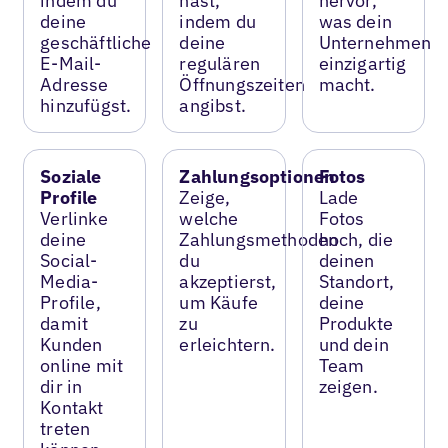
indem du
hast,
hervor,
deine
indem du
was dein
geschäftliche
deine
Unternehmen
E-Mail-
regulären
einzigartig
Adresse
Öffnungszeiten
macht.
hinzufügst.
angibst.
Soziale
Zahlungsoptionen
Fotos
Profile
Zeige,
Lade
Verlinke
welche
Fotos
deine
Zahlungsmethoden
hoch, die
Social-
du
deinen
Media-
akzeptierst,
Standort,
Profile,
um Käufe
deine
damit
zu
Produkte
Kunden
erleichtern.
und dein
online mit
Team
dir in
zeigen.
Kontakt
treten