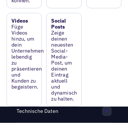
können.
Videos
Social
Füge
Posts
Videos
Zeige
hinzu, um
deinen
dein
neuesten
Unternehmen
Social-
lebendig
Media-
zu
Post, um
präsentieren
deinen
und
Eintrag
Kunden zu
aktuell
begeistern.
und
dynamisch
zu halten.
Technische Daten