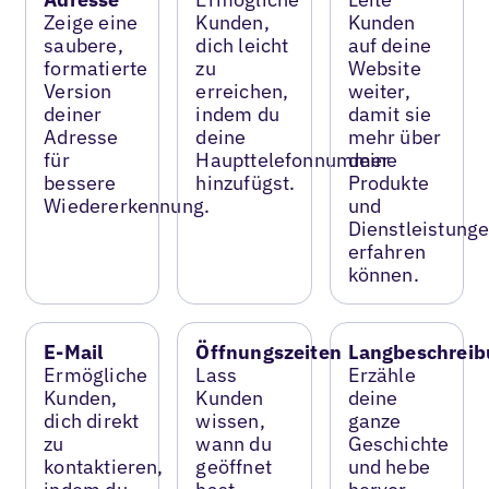
Zeige eine
Kunden,
Kunden
saubere,
dich leicht
auf deine
formatierte
zu
Website
Version
erreichen,
weiter,
deiner
indem du
damit sie
Adresse
deine
mehr über
für
Haupttelefonnummer
deine
bessere
hinzufügst.
Produkte
Wiedererkennung.
und
Dienstleistung
erfahren
können.
E-Mail
Öffnungszeiten
Langbeschreib
Ermögliche
Lass
Erzähle
Kunden,
Kunden
deine
dich direkt
wissen,
ganze
zu
wann du
Geschichte
kontaktieren,
geöffnet
und hebe