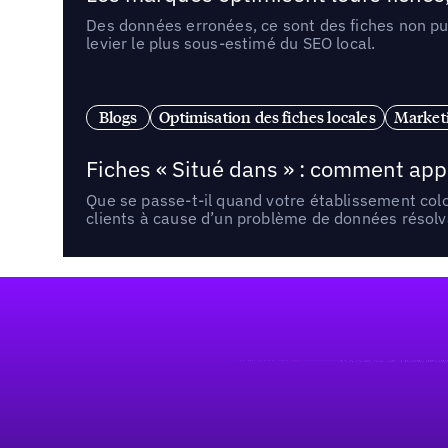
Des données erronées, ce sont des fiches non pub
levier le plus sous-estimé du SEO local.
Blogs
Optimisation des fiches locales
Marketi
Fiches « Situé dans » : comment app
Que se passe-t-il quand votre établissement co
clients à cause d’un problème de données résolv
Pied de page