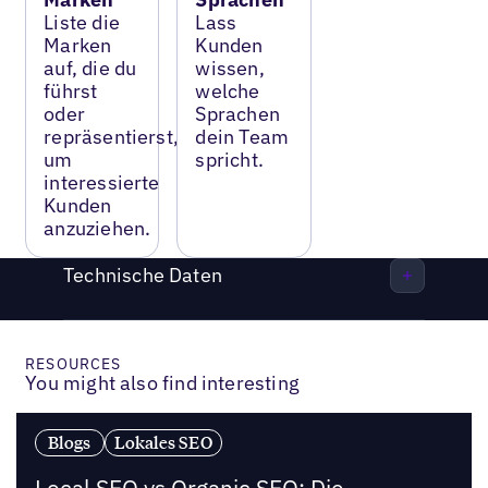
Liste die
Lass
Marken
Kunden
auf, die du
wissen,
führst
welche
oder
Sprachen
repräsentierst,
dein Team
um
spricht.
interessierte
Kunden
anzuziehen.
Technische Daten
RESOURCES
You might also find interesting
Blogs
Lokales SEO