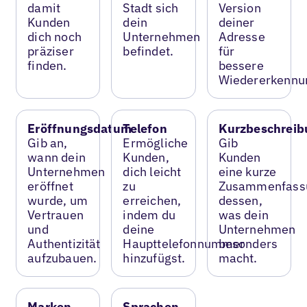
damit
Stadt sich
Version
Kunden
dein
deiner
dich noch
Unternehmen
Adresse
präziser
befindet.
für
finden.
bessere
Wiedererkennu
Eröffnungsdatum
Telefon
Kurzbeschreib
Gib an,
Ermögliche
Gib
wann dein
Kunden,
Kunden
Unternehmen
dich leicht
eine kurze
eröffnet
zu
Zusammenfass
wurde, um
erreichen,
dessen,
Vertrauen
indem du
was dein
und
deine
Unternehmen
Authentizität
Haupttelefonnummer
besonders
aufzubauen.
hinzufügst.
macht.
Marken
Sprachen