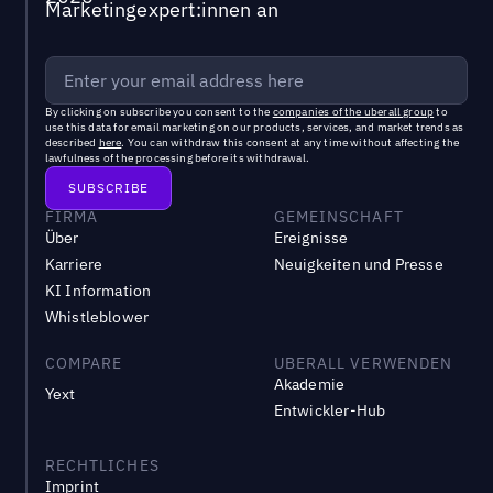
Marketingexpert:innen an
By clicking on subscribe you consent to the
companies of the uberall group
to
use this data for email marketing on our products, services, and market trends as
described
here
. You can withdraw this consent at any time without affecting the
lawfulness of the processing before its withdrawal.
FIRMA
GEMEINSCHAFT
Über
Ereignisse
Karriere
Neuigkeiten und Presse
KI Information
Whistleblower
COMPARE
UBERALL VERWENDEN
Akademie
Yext
Entwickler-Hub
RECHTLICHES
Imprint