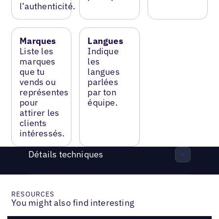
l’authenticité.
Marques
Langues
Liste les
Indique
marques
les
que tu
langues
vends ou
parlées
représentes
par ton
pour
équipe.
attirer les
clients
intéressés.
Détails techniques
RESOURCES
You might also find interesting