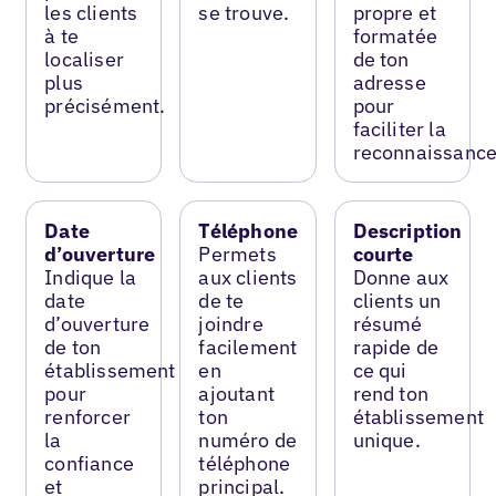
les clients
se trouve.
propre et
à te
formatée
localiser
de ton
plus
adresse
précisément.
pour
faciliter la
reconnaissance
Date
Téléphone
Description
d’ouverture
Permets
courte
Indique la
aux clients
Donne aux
date
de te
clients un
d’ouverture
joindre
résumé
de ton
facilement
rapide de
établissement
en
ce qui
pour
ajoutant
rend ton
renforcer
ton
établissement
la
numéro de
unique.
confiance
téléphone
et
principal.