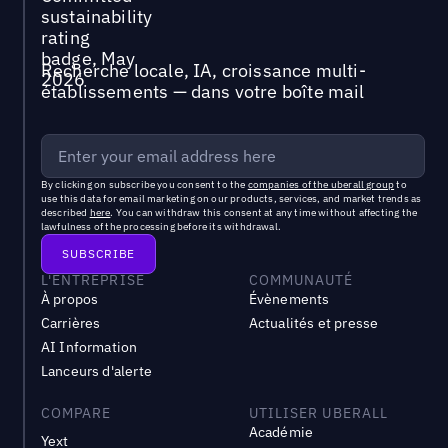
Recherche locale, IA, croissance multi-
établissements — dans votre boîte mail
By clicking on subscribe you consent to the
companies of the uberall group
to
use this data for email marketing on our products, services, and market trends as
described
here
. You can withdraw this consent at any time without affecting the
lawfulness of the processing before its withdrawal.
L'ENTREPRISE
COMMUNAUTÉ
À propos
Évènements
Carrières
Actualités et presse
AI Information
Lanceurs d'alerte
COMPARE
UTILISER UBERALL
Académie
Yext