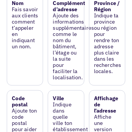
Nom
Complément
Province /
Fais savoir
d’adresse
Région
aux clients
Ajoute des
Indique ta
comment
informations
province
t’appeler
supplémentaires
ou région
en
comme le
pour
indiquant
nom du
rendre ton
un nom.
bâtiment,
adresse
l’étage ou
plus claire
la suite
dans les
pour
recherches
faciliter la
locales.
localisation.
Code
Ville
Affichage
postal
Indique
de
Ajoute ton
dans
l’adresse
code
quelle
Affiche
postal
ville ton
une
pour aider
établissement
version