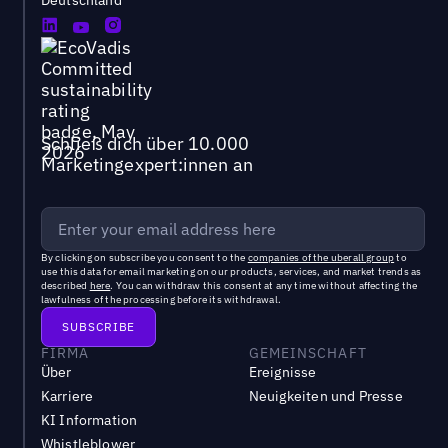
Deutschland
Schließ dich über 10.000
Marketingexpert:innen an
By clicking on subscribe you consent to the
companies of the uberall group
to
use this data for email marketing on our products, services, and market trends as
described
here
. You can withdraw this consent at any time without affecting the
lawfulness of the processing before its withdrawal.
FIRMA
GEMEINSCHAFT
Über
Ereignisse
Karriere
Neuigkeiten und Presse
KI Information
Whistleblower