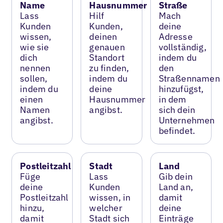
Name
Hausnummer
Straße
Lass
Hilf
Mach
Kunden
Kunden,
deine
wissen,
deinen
Adresse
wie sie
genauen
vollständig,
dich
Standort
indem du
nennen
zu finden,
den
sollen,
indem du
Straßennamen
indem du
deine
hinzufügst,
einen
Hausnummer
in dem
Namen
angibst.
sich dein
angibst.
Unternehmen
befindet.
Postleitzahl
Stadt
Land
Füge
Lass
Gib dein
deine
Kunden
Land an,
Postleitzahl
wissen, in
damit
hinzu,
welcher
deine
damit
Stadt sich
Einträge