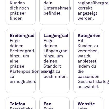
Kunden
dein
regionsübergre
dich noch
Unternehmen
korrekt
präziser
befindet.
angezeigt
finden.
werden.
Breitengrad
Längengrad
Kategorien
Füge
Füge
Hilf
deinen
deinen
Kunden zu
Breitengrad
Längengrad
verstehen,
hinzu, um
hinzu, um
was du
eine
deinen
anbietest,
präzise
Standort
indem du
Kartenpositionierung
exakt zu
die
zu
bestimmen.
passenden
ermöglichen.
Geschäftskateg
auswählst.
Telefon
Fax
Website
Ermögliche
Füge
Leite