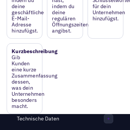
indem du
hast,
Schlüsselwörte
deine
indem du
für dein
geschäftliche
deine
Unternehmen
E-Mail-
regulären
hinzufügst.
Adresse
Öffnungszeiten
hinzufügst.
angibst.
Kurzbeschreibung
Gib
Kunden
eine kurze
Zusammenfassung
dessen,
was dein
Unternehmen
besonders
macht.
Technische Daten