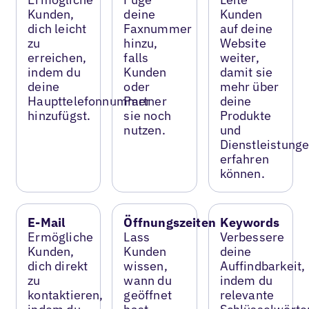
Kunden,
deine
Kunden
dich leicht
Faxnummer
auf deine
zu
hinzu,
Website
erreichen,
falls
weiter,
indem du
Kunden
damit sie
deine
oder
mehr über
Haupttelefonnummer
Partner
deine
hinzufügst.
sie noch
Produkte
nutzen.
und
Dienstleistung
erfahren
können.
E-Mail
Öffnungszeiten
Keywords
Ermögliche
Lass
Verbessere
Kunden,
Kunden
deine
dich direkt
wissen,
Auffindbarkeit,
zu
wann du
indem du
kontaktieren,
geöffnet
relevante