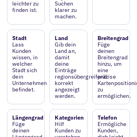
leichter zu
Suchen
finden ist.
klarer zu
machen.
Stadt
Land
Breitengrad
Lass
Gib dein
Füge
Kunden
Land an,
deinen
wissen, in
damit
Breitengrad
welcher
deine
hinzu, um
Stadt sich
Einträge
eine
dein
regionsübergreifend
präzise
Unternehmen
korrekt
Kartenposition
befindet.
angezeigt
zu
werden.
ermöglichen.
Längengrad
Kategorien
Telefon
Füge
Hilf
Ermögliche
deinen
Kunden zu
Kunden,
Längengrad
verstehen,
dich leicht