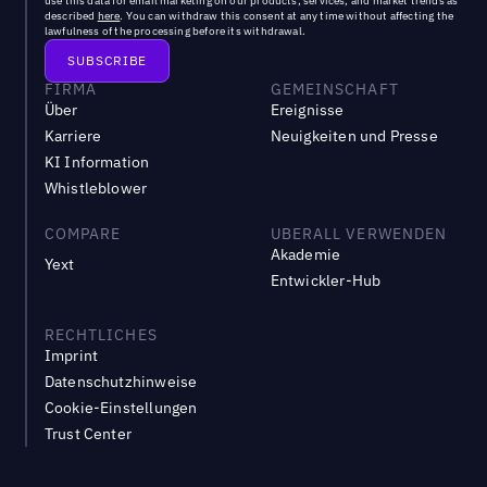
use this data for email marketing on our products, services, and market trends as
described
here
. You can withdraw this consent at any time without affecting the
lawfulness of the processing before its withdrawal.
FIRMA
GEMEINSCHAFT
Über
Ereignisse
Karriere
Neuigkeiten und Presse
KI Information
Whistleblower
COMPARE
UBERALL VERWENDEN
Akademie
Yext
Entwickler-Hub
RECHTLICHES
Imprint
Datenschutzhinweise
Cookie-Einstellungen
Trust Center