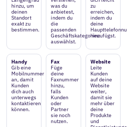
hinzu, um
was du
zu
deinen
anbietest,
erreichen,
Standort
indem du
indem du
exakt zu
die
deine
bestimmen.
passenden
Haupttelefonn
Geschäftskategorien
hinzufügst.
auswählst.
Handy
Fax
Website
Gib eine
Füge
Leite
Mobilnummer
deine
Kunden
an, damit
Faxnummer
auf deine
Kunden
hinzu,
Website
dich auch
falls
weiter,
unterwegs
Kunden
damit sie
kontaktieren
oder
mehr über
können.
Partner
deine
sie noch
Produkte
nutzen.
und