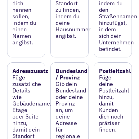
dich
Standort
indem du
nennen
zu finden,
den
sollen,
indem du
Straßennamen
indem du
deine
hinzufügst,
einen
Hausnummer
in dem
Namen
angibst.
sich dein
angibst.
Unternehmen
befindet.
Adresszusatz
Bundesland
Postleitzahl
Füge
/ Provinz
Füge
zusätzliche
Gib dein
deine
Details
Bundesland
Postleitzahl
wie
oder deine
hinzu,
Gebäudename,
Provinz
damit
Etage
an, um
Kunden
oder Suite
deine
dich noch
hinzu,
Adresse
präziser
damit dein
für
finden.
Standort
regionale