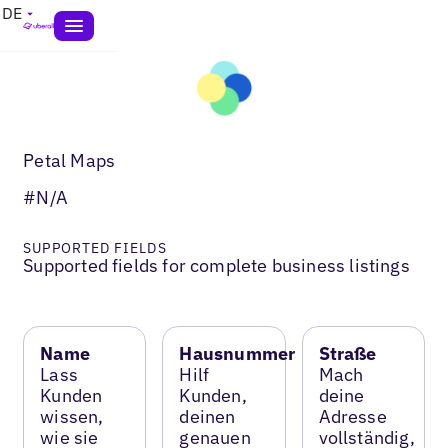
DE
Petal Maps
#N/A
SUPPORTED FIELDS
Supported fields for complete business listings
Name
Hausnummer
Straße
Lass
Hilf
Mach
Kunden
Kunden,
deine
wissen,
deinen
Adresse
wie sie
genauen
vollständig,