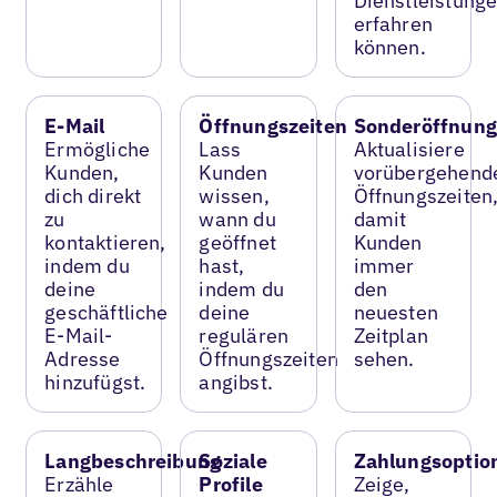
Dienstleistung
erfahren
können.
E-Mail
Öffnungszeiten
Sonderöffnung
Ermögliche
Lass
Aktualisiere
Kunden,
Kunden
vorübergehend
dich direkt
wissen,
Öffnungszeiten
zu
wann du
damit
kontaktieren,
geöffnet
Kunden
indem du
hast,
immer
deine
indem du
den
geschäftliche
deine
neuesten
E-Mail-
regulären
Zeitplan
Adresse
Öffnungszeiten
sehen.
hinzufügst.
angibst.
Langbeschreibung
Soziale
Zahlungsoptio
Erzähle
Profile
Zeige,