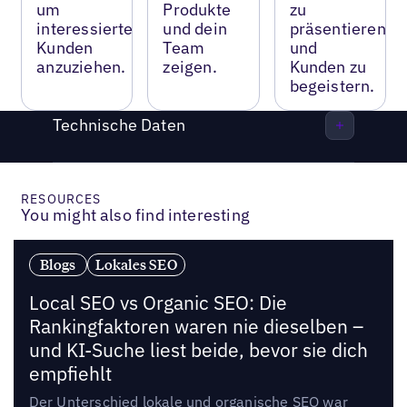
um
Produkte
zu
interessierte
und dein
präsentieren
Kunden
Team
und
anzuziehen.
zeigen.
Kunden zu
begeistern.
Technische Daten
RESOURCES
You might also find interesting
Blogs
Lokales SEO
Local SEO vs Organic SEO: Die
Rankingfaktoren waren nie dieselben –
und KI-Suche liest beide, bevor sie dich
empfiehlt
Der Unterschied lokale und organische SEO war