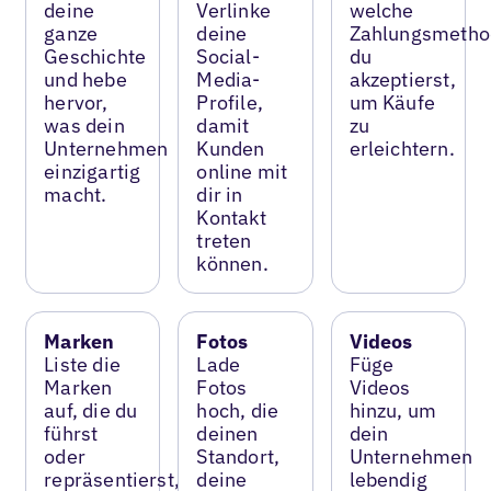
deine
Verlinke
welche
ganze
deine
Zahlungsmetho
Geschichte
Social-
du
und hebe
Media-
akzeptierst,
hervor,
Profile,
um Käufe
was dein
damit
zu
Unternehmen
Kunden
erleichtern.
einzigartig
online mit
macht.
dir in
Kontakt
treten
können.
Marken
Fotos
Videos
Liste die
Lade
Füge
Marken
Fotos
Videos
auf, die du
hoch, die
hinzu, um
führst
deinen
dein
oder
Standort,
Unternehmen
repräsentierst,
deine
lebendig