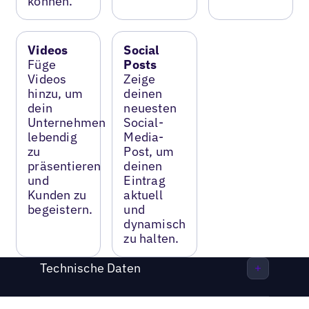
können.
Videos
Social
Füge
Posts
Videos
Zeige
hinzu, um
deinen
dein
neuesten
Unternehmen
Social-
lebendig
Media-
zu
Post, um
präsentieren
deinen
und
Eintrag
Kunden zu
aktuell
begeistern.
und
dynamisch
zu halten.
Technische Daten