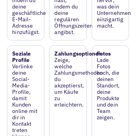
indem du
hast,
hervor,
deine
indem du
was dein
geschäftliche
deine
Unternehmen
E-Mail-
regulären
einzigartig
Adresse
Öffnungszeiten
macht.
hinzufügst.
angibst.
Soziale
Zahlungsoptionen
Fotos
Profile
Zeige,
Lade
Verlinke
welche
Fotos
deine
Zahlungsmethoden
hoch, die
Social-
du
deinen
Media-
akzeptierst,
Standort,
Profile,
um Käufe
deine
damit
zu
Produkte
Kunden
erleichtern.
und dein
online mit
Team
dir in
zeigen.
Kontakt
treten