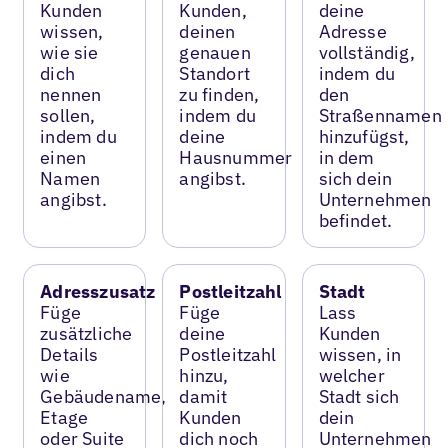
Kunden
Kunden,
deine
wissen,
deinen
Adresse
wie sie
genauen
vollständig,
dich
Standort
indem du
nennen
zu finden,
den
sollen,
indem du
Straßennamen
indem du
deine
hinzufügst,
einen
Hausnummer
in dem
Namen
angibst.
sich dein
angibst.
Unternehmen
befindet.
Adresszusatz
Postleitzahl
Stadt
Füge
Füge
Lass
zusätzliche
deine
Kunden
Details
Postleitzahl
wissen, in
wie
hinzu,
welcher
Gebäudename,
damit
Stadt sich
Etage
Kunden
dein
oder Suite
dich noch
Unternehmen