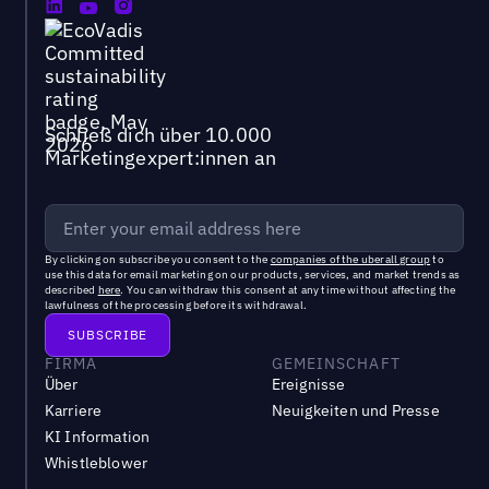
Schließ dich über 10.000
Marketingexpert:innen an
By clicking on subscribe you consent to the
companies of the uberall group
to
use this data for email marketing on our products, services, and market trends as
described
here
. You can withdraw this consent at any time without affecting the
lawfulness of the processing before its withdrawal.
FIRMA
GEMEINSCHAFT
Über
Ereignisse
Karriere
Neuigkeiten und Presse
KI Information
Whistleblower