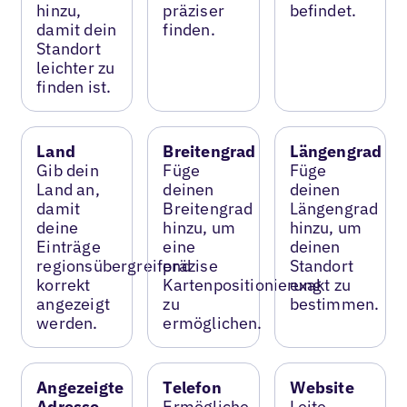
hinzu,
präziser
befindet.
damit dein
finden.
Standort
leichter zu
finden ist.
Land
Breitengrad
Längengrad
Gib dein
Füge
Füge
Land an,
deinen
deinen
damit
Breitengrad
Längengrad
deine
hinzu, um
hinzu, um
Einträge
eine
deinen
regionsübergreifend
präzise
Standort
korrekt
Kartenpositionierung
exakt zu
angezeigt
zu
bestimmen.
werden.
ermöglichen.
Angezeigte
Telefon
Website
Adresse
Ermögliche
Leite