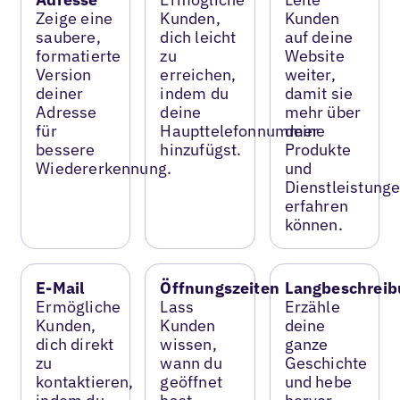
Zeige eine
Kunden,
Kunden
saubere,
dich leicht
auf deine
formatierte
zu
Website
Version
erreichen,
weiter,
deiner
indem du
damit sie
Adresse
deine
mehr über
für
Haupttelefonnummer
deine
bessere
hinzufügst.
Produkte
Wiedererkennung.
und
Dienstleistung
erfahren
können.
E-Mail
Öffnungszeiten
Langbeschreib
Ermögliche
Lass
Erzähle
Kunden,
Kunden
deine
dich direkt
wissen,
ganze
zu
wann du
Geschichte
kontaktieren,
geöffnet
und hebe