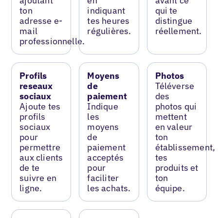
ajoutant
en
avant ce
ton
indiquant
qui te
adresse e-
tes heures
distingue
mail
régulières.
réellement.
professionnelle.
Profils
Moyens
Photos
reseaux
de
Téléverse
sociaux
paiement
des
Ajoute tes
Indique
photos qui
profils
les
mettent
sociaux
moyens
en valeur
pour
de
ton
permettre
paiement
établissement,
aux clients
acceptés
tes
de te
pour
produits et
suivre en
faciliter
ton
ligne.
les achats.
équipe.