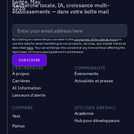
Recherche locale, IA, croissance multi-
établissements — dans votre boîte mail
By clicking on subscribe you consent to the
companies of the uberall group
to
use this data for email marketing on our products, services, and market trends as
described
here
. You can withdraw this consent at any time without affecting the
lawfulness of the processing before its withdrawal.
L'ENTREPRISE
COMMUNAUTÉ
À propos
Évènements
Carrières
Actualités et presse
AI Information
Lanceurs d'alerte
COMPARE
UTILISER UBERALL
Académie
Yext
Hub pour développeurs
Partoo