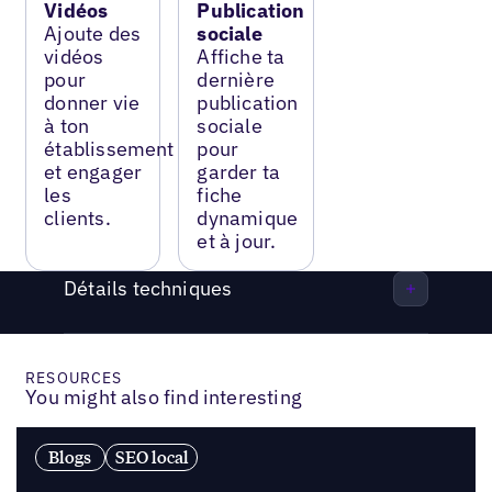
Vidéos
Publication
Ajoute des
sociale
vidéos
Affiche ta
pour
dernière
donner vie
publication
à ton
sociale
établissement
pour
et engager
garder ta
les
fiche
clients.
dynamique
et à jour.
Détails techniques
RESOURCES
You might also find interesting
Blogs
SEO local