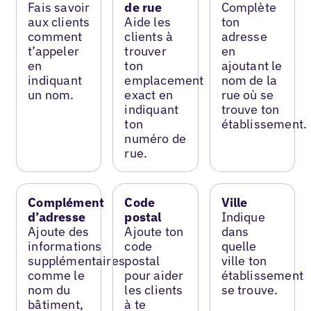
Fais savoir
de rue
Complète
aux clients
Aide les
ton
comment
clients à
adresse
t’appeler
trouver
en
en
ton
ajoutant le
indiquant
emplacement
nom de la
un nom.
exact en
rue où se
indiquant
trouve ton
ton
établissement.
numéro de
rue.
Complément
Code
Ville
d’adresse
postal
Indique
Ajoute des
Ajoute ton
dans
informations
code
quelle
supplémentaires
postal
ville ton
comme le
pour aider
établissement
nom du
les clients
se trouve.
bâtiment,
à te