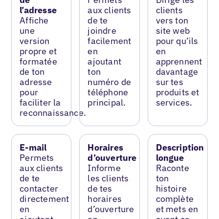
l’adresse
aux clients
clients
Affiche
de te
vers ton
une
joindre
site web
version
facilement
pour qu’ils
propre et
en
en
formatée
ajoutant
apprennent
de ton
ton
davantage
adresse
numéro de
sur tes
pour
téléphone
produits et
faciliter la
principal.
services.
reconnaissance.
E-mail
Horaires
Description
Permets
d’ouverture
longue
aux clients
Informe
Raconte
de te
les clients
ton
contacter
de tes
histoire
directement
horaires
complète
en
d’ouverture
et mets en