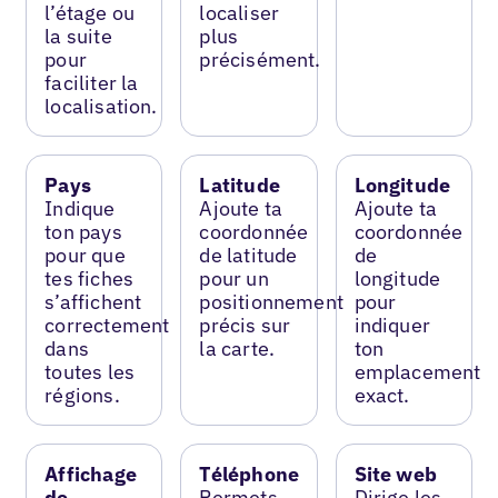
l’étage ou
localiser
la suite
plus
pour
précisément.
faciliter la
localisation.
Pays
Latitude
Longitude
Indique
Ajoute ta
Ajoute ta
ton pays
coordonnée
coordonnée
pour que
de latitude
de
tes fiches
pour un
longitude
s’affichent
positionnement
pour
correctement
précis sur
indiquer
dans
la carte.
ton
toutes les
emplacement
régions.
exact.
Affichage
Téléphone
Site web
de
Permets
Dirige les