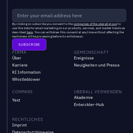
By clicking on subscribe you consent to the
companies of the uberall group
to
use this data for email marketing on our products, services, and market trends as
described
here
. You can withdraw this consent at any time without affecting the
lawfulness of the processing before its withdrawal.
FIRMA
GEMEINSCHAFT
Über
Ereignisse
Karriere
Neuigkeiten und Presse
KI Information
Whistleblower
COMPARE
UBERALL VERWENDEN
Akademie
Yext
Entwickler-Hub
RECHTLICHES
Imprint
Datenschutzhinweise