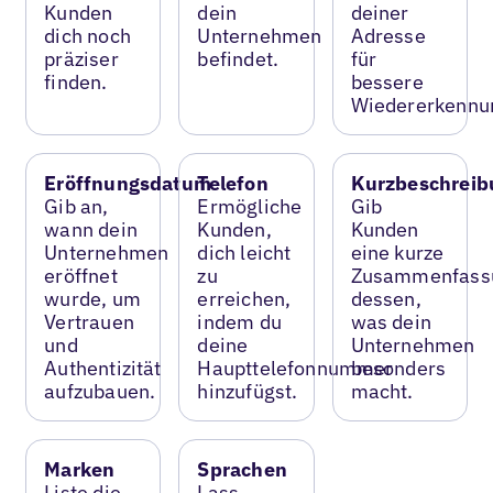
Kunden
dein
deiner
dich noch
Unternehmen
Adresse
präziser
befindet.
für
finden.
bessere
Wiedererkennu
Eröffnungsdatum
Telefon
Kurzbeschreib
Gib an,
Ermögliche
Gib
wann dein
Kunden,
Kunden
Unternehmen
dich leicht
eine kurze
eröffnet
zu
Zusammenfass
wurde, um
erreichen,
dessen,
Vertrauen
indem du
was dein
und
deine
Unternehmen
Authentizität
Haupttelefonnummer
besonders
aufzubauen.
hinzufügst.
macht.
Marken
Sprachen
Liste die
Lass