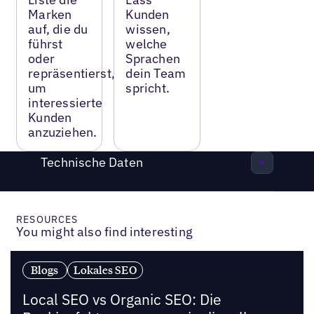
Marken
Kunden
auf, die du
wissen,
führst
welche
oder
Sprachen
repräsentierst,
dein Team
um
spricht.
interessierte
Kunden
anzuziehen.
Technische Daten
RESOURCES
You might also find interesting
Blogs
Lokales SEO
Local SEO vs Organic SEO: Die