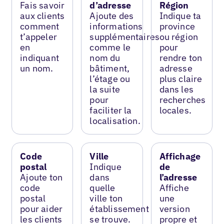
Fais savoir
d’adresse
Région
aux clients
Ajoute des
Indique ta
comment
informations
province
t’appeler
supplémentaires
ou région
en
comme le
pour
indiquant
nom du
rendre ton
un nom.
bâtiment,
adresse
l’étage ou
plus claire
la suite
dans les
pour
recherches
faciliter la
locales.
localisation.
Code
Ville
Affichage
postal
Indique
de
Ajoute ton
dans
l’adresse
code
quelle
Affiche
postal
ville ton
une
pour aider
établissement
version
les clients
se trouve.
propre et