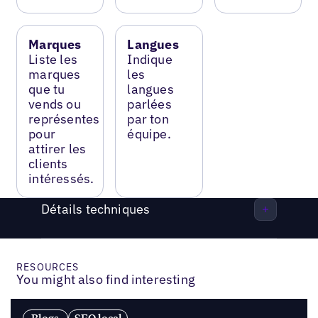
Marques
Langues
Liste les
Indique
marques
les
que tu
langues
vends ou
parlées
représentes
par ton
pour
équipe.
attirer les
clients
intéressés.
Détails techniques
RESOURCES
You might also find interesting