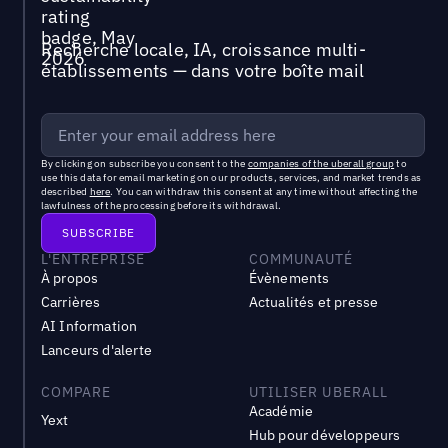
Recherche locale, IA, croissance multi-
établissements — dans votre boîte mail
By clicking on subscribe you consent to the
companies of the uberall group
to
use this data for email marketing on our products, services, and market trends as
described
here
. You can withdraw this consent at any time without affecting the
lawfulness of the processing before its withdrawal.
L'ENTREPRISE
COMMUNAUTÉ
À propos
Évènements
Carrières
Actualités et presse
AI Information
Lanceurs d'alerte
COMPARE
UTILISER UBERALL
Académie
Yext
Hub pour développeurs