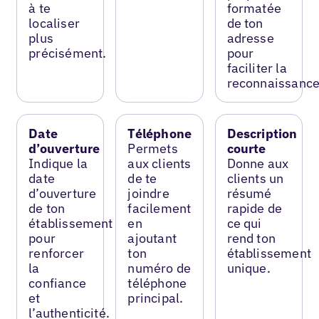
à te
formatée
localiser
de ton
plus
adresse
précisément.
pour
faciliter la
reconnaissance
Date
Téléphone
Description
d’ouverture
Permets
courte
Indique la
aux clients
Donne aux
date
de te
clients un
d’ouverture
joindre
résumé
de ton
facilement
rapide de
établissement
en
ce qui
pour
ajoutant
rend ton
renforcer
ton
établissement
la
numéro de
unique.
confiance
téléphone
et
principal.
l’authenticité.