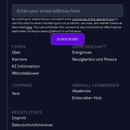
By clicking on subscribe you consent to the
companies of the uberall group
to
use this data for email marketing on our products, services, and market trends as
described
here
. You can withdraw this consent at any time without affecting the
lawfulness of the processing before its withdrawal.
FIRMA
GEMEINSCHAFT
Über
Ereignisse
Karriere
Neuigkeiten und Presse
KI Information
Whistleblower
COMPARE
UBERALL VERWENDEN
Akademie
Yext
Entwickler-Hub
RECHTLICHES
Imprint
Datenschutzhinweise