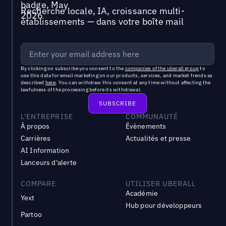
Recherche locale, IA, croissance multi-
établissements — dans votre boîte mail
By clicking on subscribe you consent to the
companies of the uberall group
to
use this data for email marketing on our products, services, and market trends as
described
here
. You can withdraw this consent at any time without affecting the
lawfulness of the processing before its withdrawal.
L'ENTREPRISE
COMMUNAUTÉ
À propos
Évènements
Carrières
Actualités et presse
AI Information
Lanceurs d'alerte
COMPARE
UTILISER UBERALL
Académie
Yext
Hub pour développeurs
Partoo