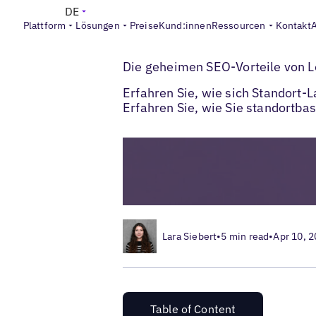
DE
Plattform
Lösungen
Preise
Kund:innen
Ressourcen
Kontakt
>
>
Blogs
Lokales SEO
Wie Standort-Landi
Die geheimen SEO-Vorteile von 
Erfahren Sie, wie sich Standort-
Erfahren Sie, wie Sie standortba
Lara Siebert
•
5 min read
•
Apr 10, 
Table of Content