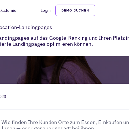
Akademie
Login
DEMO BUCHEN
ngpages die lokale Suchmaschinenoptimierung verbessern
Location-Landingpages
Landingpages auf das Google-Ranking und Ihren Platz 
sierte Landingpages optimieren können.
2023
Wie finden Ihre Kunden Orte zum Essen, Einkaufen und
Ihnen — oder genauer gesagt bei ihnen.