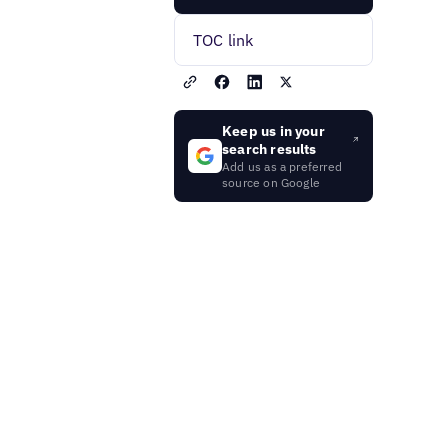
TOC link
Keep us in your
search results
Add us as a preferred
source on Google