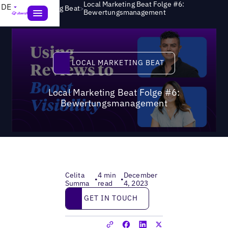
Local Marketing Beat Folge #6:
DE
>
Local Marketing Beat
Bewertungsmanagement
Local Marketing Beat
LOCAL MARKETING BEAT
Local Marketing Beat Folge #6:
Bewertungsmanagement
Celita
4 min
December
•
•
Summa
read
4, 2023
Get in touch
GET IN TOUCH