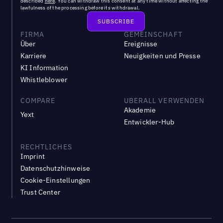
described
here
. You can withdraw this consent at any time without affecting the
lawfulness of the processing before its withdrawal.
FIRMA
GEMEINSCHAFT
Über
Ereignisse
Karriere
Neuigkeiten und Presse
KI Information
Whistleblower
COMPARE
UBERALL VERWENDEN
Akademie
Yext
Entwickler-Hub
RECHTLICHES
Imprint
Datenschutzhinweise
Cookie-Einstellungen
Trust Center