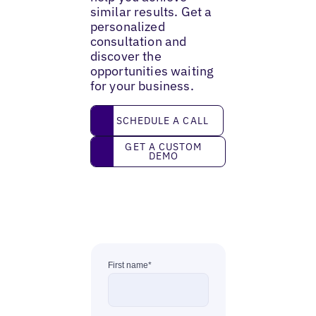
similar results. Get a
personalized
consultation and
discover the
opportunities waiting
for your business.
Schedule a call
SCHEDULE A CALL
Get a custom demo
GET A CUSTOM
DEMO