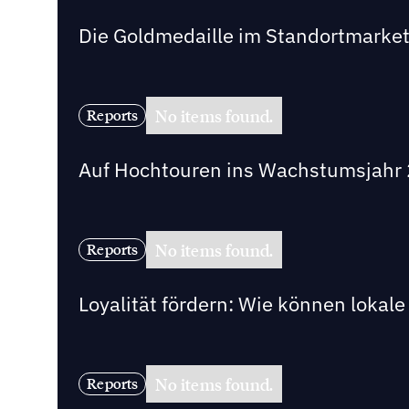
Die Goldmedaille im Standortmarke
No items found.
Reports
Auf Hochtouren ins Wachstumsjahr 2
No items found.
Reports
Loyalität fördern: Wie können loka
No items found.
Reports