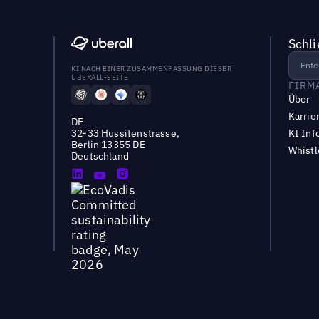
Schl
KI NACH EINER ZUSAMMENFASSUNG DIESER
UBERALL-SEITE
FIRM
Über
Karrie
DE
32-33 Hussitenstrasse,
KI Inf
Berlin 13355 DE
Whist
Deutschland