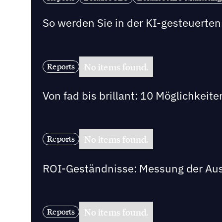
So werden Sie in der KI-gesteuert
No items found.
Reports
Von fad bis brillant: 10 Möglichkeit
No items found.
Reports
ROI-Geständnisse: Messung der Au
No items found.
Reports