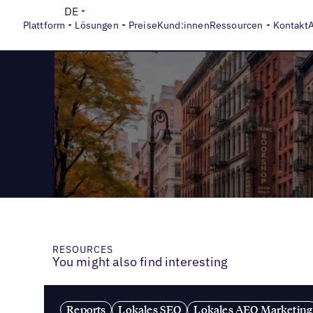
>
Reports
Closing the Franchise Gap: Report
DE
Plattform
Lösungen
Preise
Kund:innen
Ressourcen
Kontakt
RESOURCES
You might also find interesting
Reports
Lokales SEO
Lokales AEO Marketing