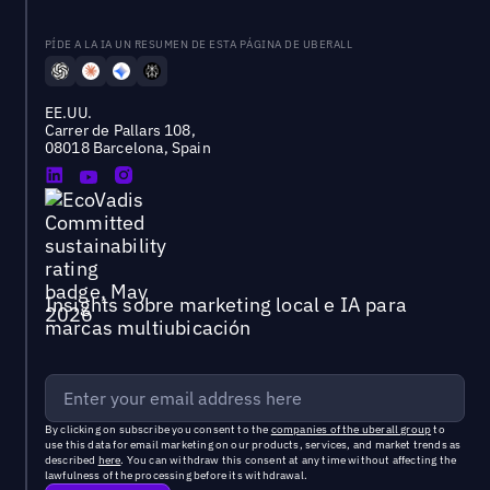
PÍDE A LA IA UN RESUMEN DE ESTA PÁGINA DE UBERALL
EE.UU.
Carrer de Pallars 108,
08018 Barcelona, Spain
Insights sobre marketing local e IA para
marcas multiubicación
By clicking on subscribe you consent to the
companies of the uberall group
to
use this data for email marketing on our products, services, and market trends as
described
here
. You can withdraw this consent at any time without affecting the
lawfulness of the processing before its withdrawal.