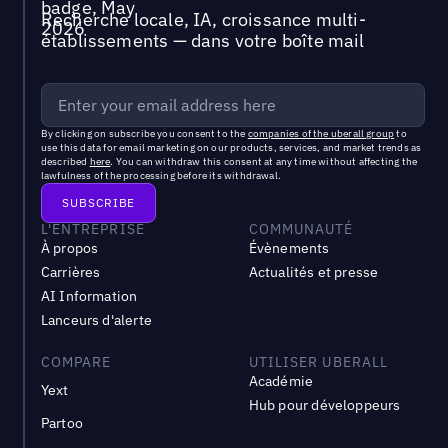
Recherche locale, IA, croissance multi-
établissements — dans votre boîte mail
By clicking on subscribe you consent to the
companies of the uberall group
to
use this data for email marketing on our products, services, and market trends as
described
here
. You can withdraw this consent at any time without affecting the
lawfulness of the processing before its withdrawal.
L'ENTREPRISE
COMMUNAUTÉ
À propos
Évènements
Carrières
Actualités et presse
AI Information
Lanceurs d'alerte
COMPARE
UTILISER UBERALL
Académie
Yext
Hub pour développeurs
Partoo