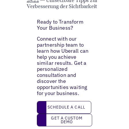
Verbesserung der Sichtbarkeit
Ready to Transform
Your Business?
Connect with our
partnership team to
learn how Uberall can
help you achieve
similar results. Get a
personalized
consultation and
discover the
opportunities waiting
for your business.
Schedule a call
SCHEDULE A CALL
Get a custom demo
GET A CUSTOM
DEMO