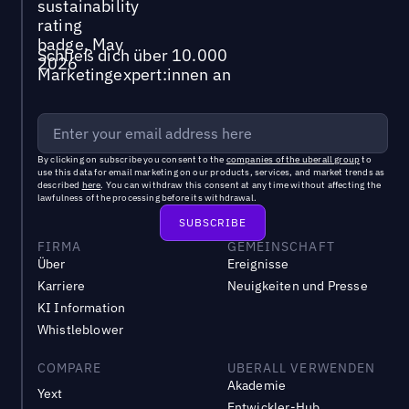
Schließ dich über 10.000
Marketingexpert:innen an
By clicking on subscribe you consent to the
companies of the uberall group
to
use this data for email marketing on our products, services, and market trends as
described
here
. You can withdraw this consent at any time without affecting the
lawfulness of the processing before its withdrawal.
FIRMA
GEMEINSCHAFT
Über
Ereignisse
Karriere
Neuigkeiten und Presse
KI Information
Whistleblower
COMPARE
UBERALL VERWENDEN
Akademie
Yext
Entwickler-Hub