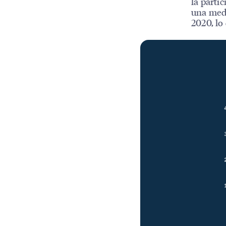
la parti
una medi
2020, lo