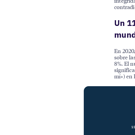
integrid
contradi
Un 1
mundi
En 2020
sobre la
8%. El n
signific
mí») en 