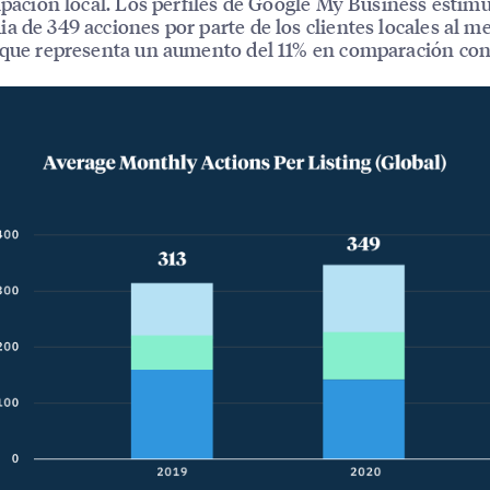
cipación local. Los perfiles de Google My Business estim
a de 349 acciones por parte de los clientes locales al m
 que representa un aumento del 11% en comparación con