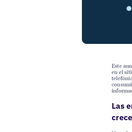
Este aum
en el si
telefóni
consumid
informa
Las e
crece