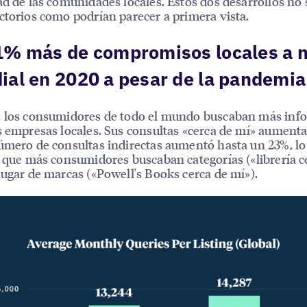
ad de las comunidades locales. Estos dos desarrollos no
ctorios como podrían parecer a primera vista.
1% más de compromisos locales a n
al en 2020 a pesar de la pandemia
, los consumidores de todo el mundo buscaban más inf
s empresas locales. Sus consultas «cerca de mí» aument
úmero de consultas indirectas aumentó hasta un 23%, lo
a que más consumidores buscaban categorías («librería c
lugar de marcas («Powell's Books cerca de mí»).