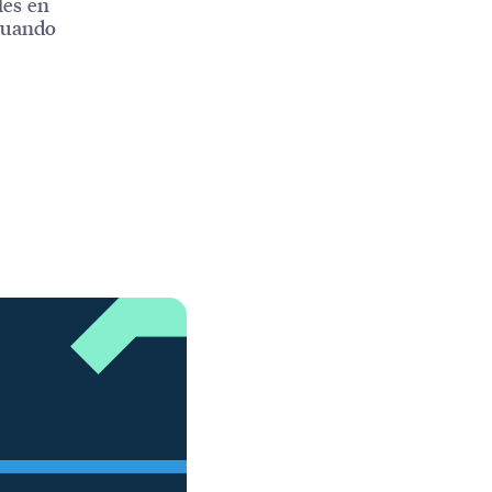
les en
 cuando