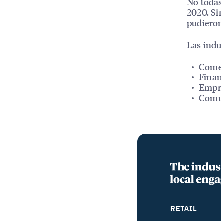
No todas
2020. Si
pudieron
Las indu
Comer
Finan
Empre
Comun