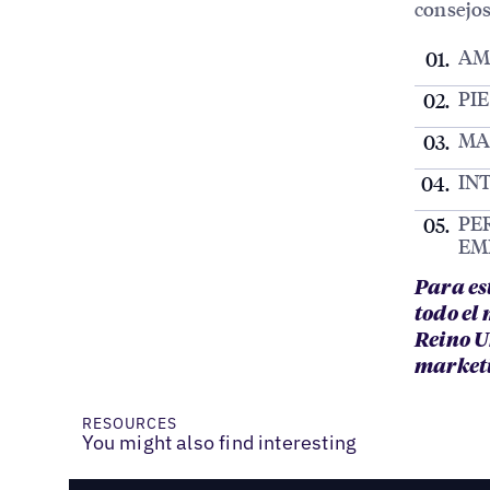
consejos
AM
PI
MA
IN
PE
EM
Para es
todo el
Reino U
marketi
RESOURCES
You might also find interesting