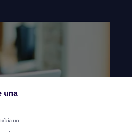
e una
había un