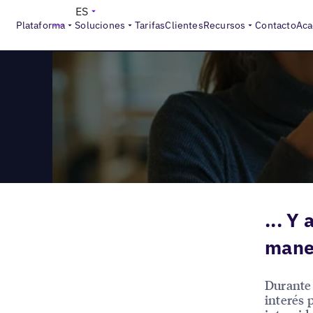
>
Reports
El rostro de lo local ha cambiado
ES
Plataforma
Soluciones
Tarifas
Clientes
Recursos
Contacto
Aca
... Y
mane
Durante 
interés 