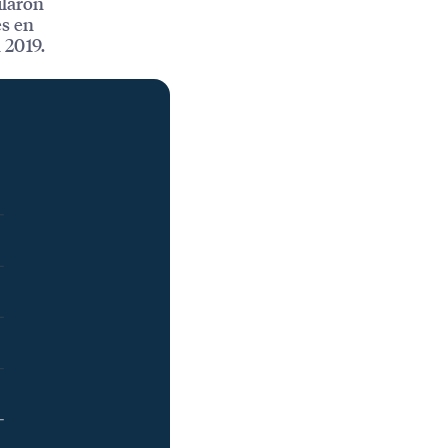
ularon
es en
 2019.