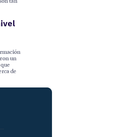
 son tan
ivel
ormación
aron un
 que
erca de