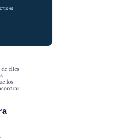
de clics
as
ue los
ncontrar
ra