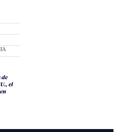
IA
 de
., el
 en