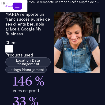
Success Story
>
MARIA remporte un franc succès auprès de ses clients berlinois grâce à Google My Business
FR
MARIA remporte un
franc succès auprès de
ses clients berlinois
grâce à Google My
Business
Client
Products used
Location Data
Management
Listings Management
146 %
vues de profil
33 %