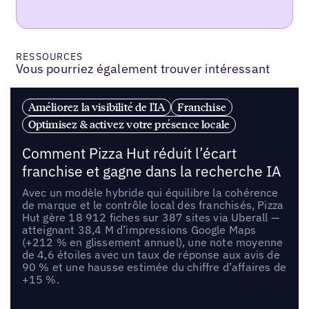
RESSOURCES
Vous pourriez également trouver intéressant
Améliorez la visibilité de l'IA
Franchise
Optimisez & activez votre présence locale
Comment Pizza Hut réduit l’écart
franchise et gagne dans la recherche IA
Avec un modèle hybride qui équilibre la cohérence
de marque et le contrôle local des franchisés, Pizza
Hut gère 18 912 fiches sur 387 sites via Uberall —
atteignant 38,4 M d’impressions Google Maps
(+212 % en glissement annuel), une note moyenne
de 4,6 étoiles avec un taux de réponse aux avis de
90 % et une hausse estimée du chiffre d’affaires de
+15 %.