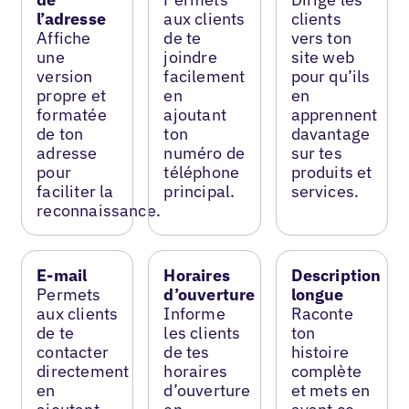
l’adresse
aux clients
clients
Affiche
de te
vers ton
une
joindre
site web
version
facilement
pour qu’ils
propre et
en
en
formatée
ajoutant
apprennent
de ton
ton
davantage
adresse
numéro de
sur tes
pour
téléphone
produits et
faciliter la
principal.
services.
reconnaissance.
E-mail
Horaires
Description
Permets
d’ouverture
longue
aux clients
Informe
Raconte
de te
les clients
ton
contacter
de tes
histoire
directement
horaires
complète
en
d’ouverture
et mets en