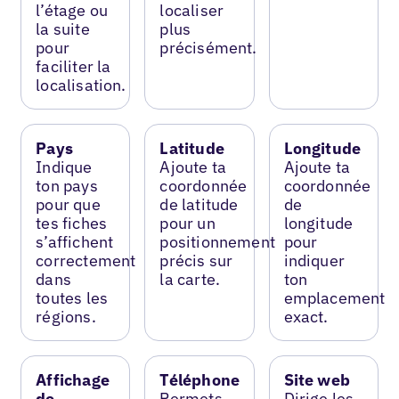
l’étage ou
localiser
la suite
plus
pour
précisément.
faciliter la
localisation.
Pays
Latitude
Longitude
Indique
Ajoute ta
Ajoute ta
ton pays
coordonnée
coordonnée
pour que
de latitude
de
tes fiches
pour un
longitude
s’affichent
positionnement
pour
correctement
précis sur
indiquer
dans
la carte.
ton
toutes les
emplacement
régions.
exact.
Affichage
Téléphone
Site web
de
Permets
Dirige les