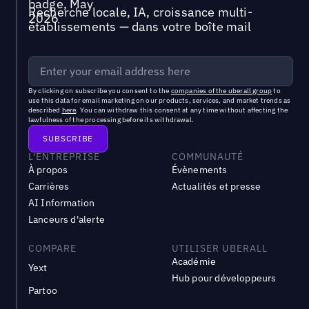
Recherche locale, IA, croissance multi-
établissements — dans votre boîte mail
By clicking on subscribe you consent to the
companies of the uberall group
to
use this data for email marketing on our products, services, and market trends as
described
here
. You can withdraw this consent at any time without affecting the
lawfulness of the processing before its withdrawal.
L'ENTREPRISE
COMMUNAUTÉ
À propos
Évènements
Carrières
Actualités et presse
AI Information
Lanceurs d'alerte
COMPARE
UTILISER UBERALL
Académie
Yext
Hub pour développeurs
Partoo