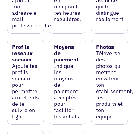
ajoutant
en
avant ce
ton
indiquant
qui te
adresse e-
tes heures
distingue
mail
régulières.
réellement.
professionnelle.
Profils
Moyens
Photos
reseaux
de
Téléverse
sociaux
paiement
des
Ajoute tes
Indique
photos qui
profils
les
mettent
sociaux
moyens
en valeur
pour
de
ton
permettre
paiement
établissement,
aux clients
acceptés
tes
de te
pour
produits et
suivre en
faciliter
ton
ligne.
les achats.
équipe.