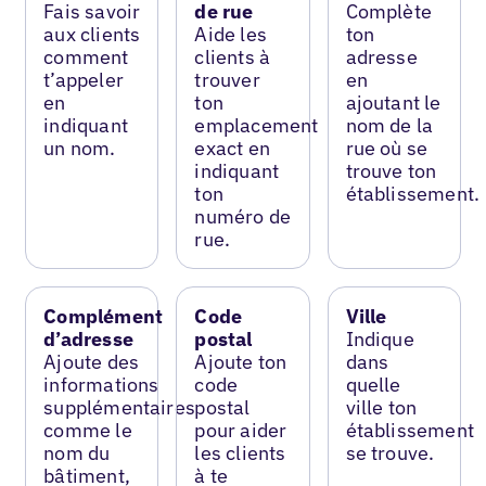
Fais savoir
de rue
Complète
aux clients
Aide les
ton
comment
clients à
adresse
t’appeler
trouver
en
en
ton
ajoutant le
indiquant
emplacement
nom de la
un nom.
exact en
rue où se
indiquant
trouve ton
ton
établissement.
numéro de
rue.
Complément
Code
Ville
d’adresse
postal
Indique
Ajoute des
Ajoute ton
dans
informations
code
quelle
supplémentaires
postal
ville ton
comme le
pour aider
établissement
nom du
les clients
se trouve.
bâtiment,
à te