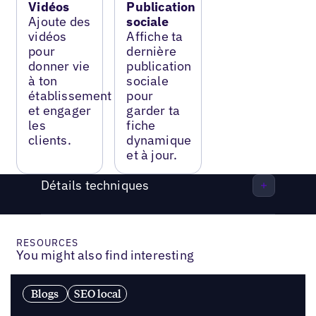
Vidéos
Publication
Ajoute des
sociale
vidéos
Affiche ta
pour
dernière
donner vie
publication
à ton
sociale
établissement
pour
et engager
garder ta
les
fiche
clients.
dynamique
et à jour.
Détails techniques
RESOURCES
You might also find interesting
Blogs
SEO local