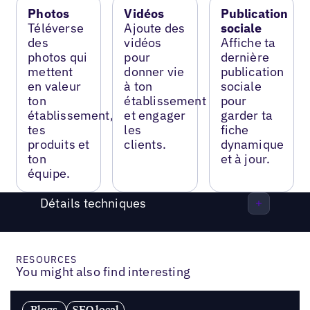
Photos
Vidéos
Publication
Téléverse
Ajoute des
sociale
des
vidéos
Affiche ta
photos qui
pour
dernière
mettent
donner vie
publication
en valeur
à ton
sociale
ton
établissement
pour
établissement,
et engager
garder ta
tes
les
fiche
produits et
clients.
dynamique
ton
et à jour.
équipe.
Détails techniques
RESOURCES
You might also find interesting
Blogs
SEO local