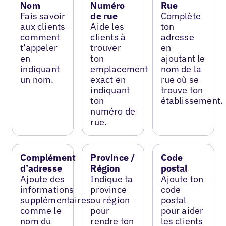
Nom
Numéro
Rue
Fais savoir
de rue
Complète
aux clients
Aide les
ton
comment
clients à
adresse
t’appeler
trouver
en
en
ton
ajoutant le
indiquant
emplacement
nom de la
un nom.
exact en
rue où se
indiquant
trouve ton
ton
établissement.
numéro de
rue.
Complément
Province /
Code
d’adresse
Région
postal
Ajoute des
Indique ta
Ajoute ton
informations
province
code
supplémentaires
ou région
postal
comme le
pour
pour aider
nom du
rendre ton
les clients