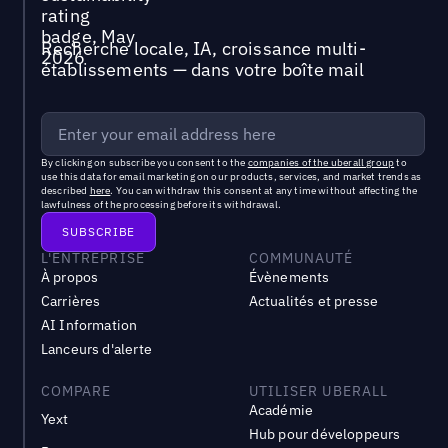
Recherche locale, IA, croissance multi-
établissements — dans votre boîte mail
By clicking on subscribe you consent to the
companies of the uberall group
to
use this data for email marketing on our products, services, and market trends as
described
here
. You can withdraw this consent at any time without affecting the
lawfulness of the processing before its withdrawal.
L'ENTREPRISE
COMMUNAUTÉ
À propos
Évènements
Carrières
Actualités et presse
AI Information
Lanceurs d'alerte
COMPARE
UTILISER UBERALL
Académie
Yext
Hub pour développeurs