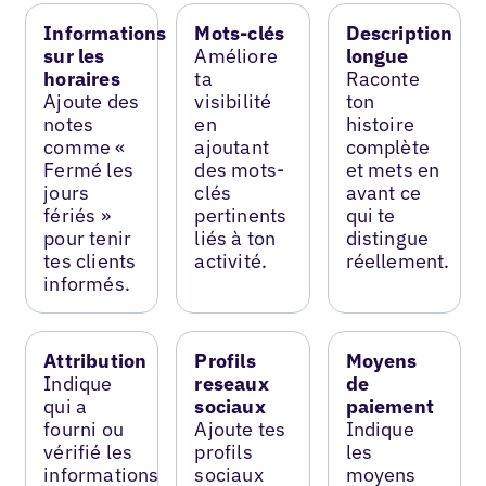
Informations
Mots-clés
Description
sur les
Améliore
longue
horaires
ta
Raconte
Ajoute des
visibilité
ton
notes
en
histoire
comme «
ajoutant
complète
Fermé les
des mots-
et mets en
jours
clés
avant ce
fériés »
pertinents
qui te
pour tenir
liés à ton
distingue
tes clients
activité.
réellement.
informés.
Attribution
Profils
Moyens
Indique
reseaux
de
qui a
sociaux
paiement
fourni ou
Ajoute tes
Indique
vérifié les
profils
les
informations
sociaux
moyens