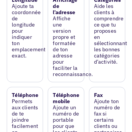
Ajoute ta
de
Aide les
coordonnée
l’adresse
clients à
de
Affiche
comprendre
longitude
une
ce que tu
pour
version
proposes
indiquer
propre et
en
ton
formatée
sélectionnant
emplacement
de ton
les bonnes
exact.
adresse
catégories
pour
d’activité.
faciliter la
reconnaissance.
Téléphone
Téléphone
Fax
Permets
mobile
Ajoute ton
aux clients
Ajoute un
numéro de
de te
numéro de
fax si
joindre
portable
certains
facilement
pour que
clients ou