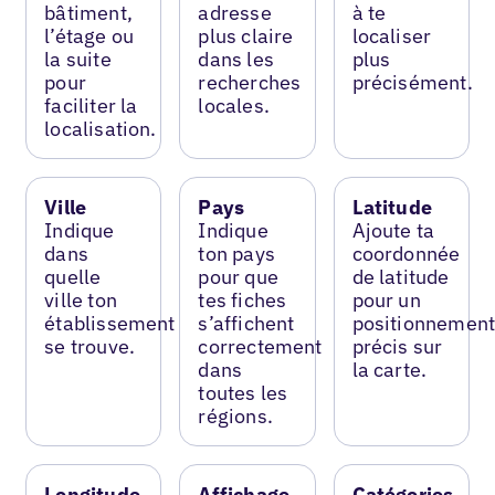
bâtiment,
adresse
à te
l’étage ou
plus claire
localiser
la suite
dans les
plus
pour
recherches
précisément.
faciliter la
locales.
localisation.
Ville
Pays
Latitude
Indique
Indique
Ajoute ta
dans
ton pays
coordonnée
quelle
pour que
de latitude
ville ton
tes fiches
pour un
établissement
s’affichent
positionnemen
se trouve.
correctement
précis sur
dans
la carte.
toutes les
régions.
Longitude
Affichage
Catégories