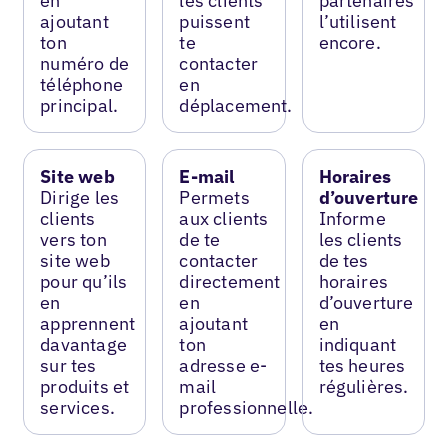
en
les clients
partenaires
ajoutant
puissent
l’utilisent
ton
te
encore.
numéro de
contacter
téléphone
en
principal.
déplacement.
Site web
E-mail
Horaires
Dirige les
Permets
d’ouverture
clients
aux clients
Informe
vers ton
de te
les clients
site web
contacter
de tes
pour qu’ils
directement
horaires
en
en
d’ouverture
apprennent
ajoutant
en
davantage
ton
indiquant
sur tes
adresse e-
tes heures
produits et
mail
régulières.
services.
professionnelle.