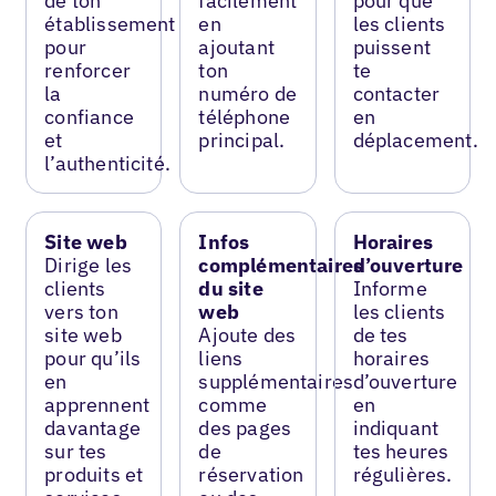
de ton
facilement
pour que
établissement
en
les clients
pour
ajoutant
puissent
renforcer
ton
te
la
numéro de
contacter
confiance
téléphone
en
et
principal.
déplacement.
l’authenticité.
Site web
Infos
Horaires
Dirige les
complémentaires
d’ouverture
clients
du site
Informe
vers ton
web
les clients
site web
Ajoute des
de tes
pour qu’ils
liens
horaires
en
supplémentaires
d’ouverture
apprennent
comme
en
davantage
des pages
indiquant
sur tes
de
tes heures
produits et
réservation
régulières.