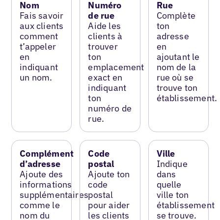
Nom
Numéro
Rue
Fais savoir
de rue
Complète
aux clients
Aide les
ton
comment
clients à
adresse
t’appeler
trouver
en
en
ton
ajoutant le
indiquant
emplacement
nom de la
un nom.
exact en
rue où se
indiquant
trouve ton
ton
établissement.
numéro de
rue.
Complément
Code
Ville
d’adresse
postal
Indique
Ajoute des
Ajoute ton
dans
informations
code
quelle
supplémentaires
postal
ville ton
comme le
pour aider
établissement
nom du
les clients
se trouve.