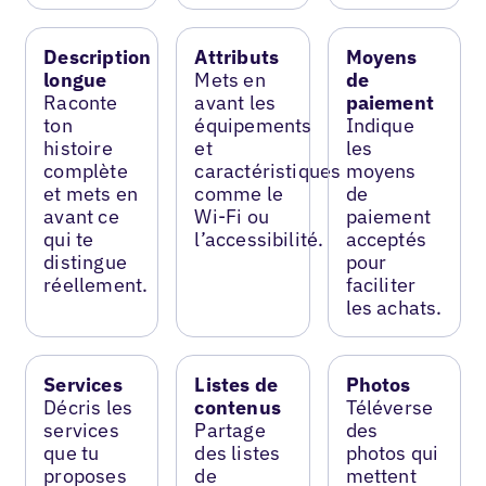
Description
Attributs
Moyens
longue
Mets en
de
Raconte
avant les
paiement
ton
équipements
Indique
histoire
et
les
complète
caractéristiques
moyens
et mets en
comme le
de
avant ce
Wi-Fi ou
paiement
qui te
l’accessibilité.
acceptés
distingue
pour
réellement.
faciliter
les achats.
Services
Listes de
Photos
Décris les
contenus
Téléverse
services
Partage
des
que tu
des listes
photos qui
proposes
de
mettent