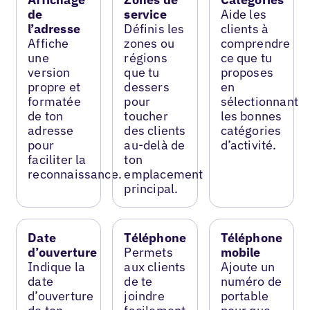
de
service
Aide les
l’adresse
Définis les
clients à
Affiche
zones ou
comprendre
une
régions
ce que tu
version
que tu
proposes
propre et
dessers
en
formatée
pour
sélectionnant
de ton
toucher
les bonnes
adresse
des clients
catégories
pour
au-delà de
d’activité.
faciliter la
ton
reconnaissance.
emplacement
principal.
Date
Téléphone
Téléphone
d’ouverture
Permets
mobile
Indique la
aux clients
Ajoute un
date
de te
numéro de
d’ouverture
joindre
portable