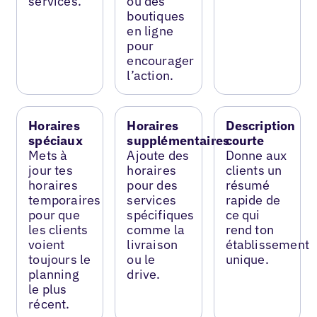
services.
ou des
boutiques
en ligne
pour
encourager
l’action.
Horaires
Horaires
Description
spéciaux
supplémentaires
courte
Mets à
Ajoute des
Donne aux
jour tes
horaires
clients un
horaires
pour des
résumé
temporaires
services
rapide de
pour que
spécifiques
ce qui
les clients
comme la
rend ton
voient
livraison
établissement
toujours le
ou le
unique.
planning
drive.
le plus
récent.