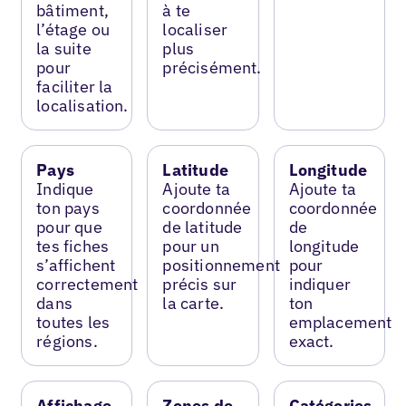
bâtiment,
à te
l’étage ou
localiser
la suite
plus
pour
précisément.
faciliter la
localisation.
Pays
Latitude
Longitude
Indique
Ajoute ta
Ajoute ta
ton pays
coordonnée
coordonnée
pour que
de latitude
de
tes fiches
pour un
longitude
s’affichent
positionnement
pour
correctement
précis sur
indiquer
dans
la carte.
ton
toutes les
emplacement
régions.
exact.
Affichage
Zones de
Catégories