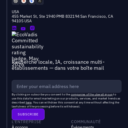
USA
455 Market St, Ste 1940 PMB 832194 San Francisco, CA
94105 USA
Recherche locale, IA, croissance multi-
établissements — dans votre boîte mail
By clicking on subscribe you consent to the
companies of the uberall group
to
use this data for email marketing on our products, services, and market trends as
described
here
. You can withdraw this consent at any time without affecting the
lawfulness of the processing before its withdrawal.
L'ENTREPRISE
COMMUNAUTÉ
À propos
Évènements