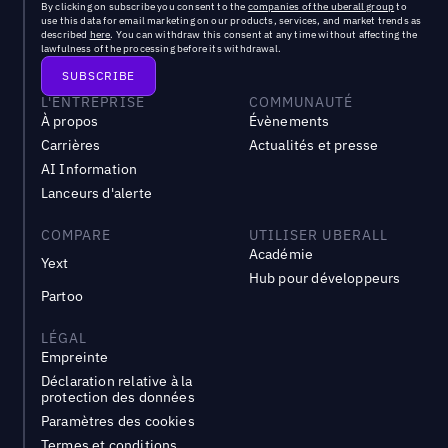
By clicking on subscribe you consent to the
companies of the uberall group
to
use this data for email marketing on our products, services, and market trends as
described
here
. You can withdraw this consent at any time without affecting the
lawfulness of the processing before its withdrawal.
L'ENTREPRISE
COMMUNAUTÉ
À propos
Évènements
Carrières
Actualités et presse
AI Information
Lanceurs d'alerte
COMPARE
UTILISER UBERALL
Académie
Yext
Hub pour développeurs
Partoo
LÉGAL
Empreinte
Déclaration relative à la
protection des données
Paramètres des cookies
Termes et conditions