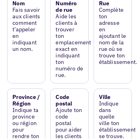
Nom
Numéro
Rue
Fais savoir
de rue
Complète
aux clients
Aide les
ton
comment
clients à
adresse
t’appeler
trouver
en
en
ton
ajoutant le
indiquant
emplacement
nom de la
un nom.
exact en
rue où se
indiquant
trouve ton
ton
établissement.
numéro de
rue.
Province /
Code
Ville
Région
postal
Indique
Indique ta
Ajoute ton
dans
province
code
quelle
ou région
postal
ville ton
pour
pour aider
établissement
rendre ton
les clients
se trouve.