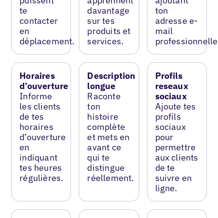
puissent
apprennent
ajoutant
te
davantage
ton
contacter
sur tes
adresse e-
en
produits et
mail
déplacement.
services.
professionnelle
Horaires
Description
Profils
d’ouverture
longue
reseaux
Informe
Raconte
sociaux
les clients
ton
Ajoute tes
de tes
histoire
profils
horaires
complète
sociaux
d’ouverture
et mets en
pour
en
avant ce
permettre
indiquant
qui te
aux clients
tes heures
distingue
de te
régulières.
réellement.
suivre en
ligne.