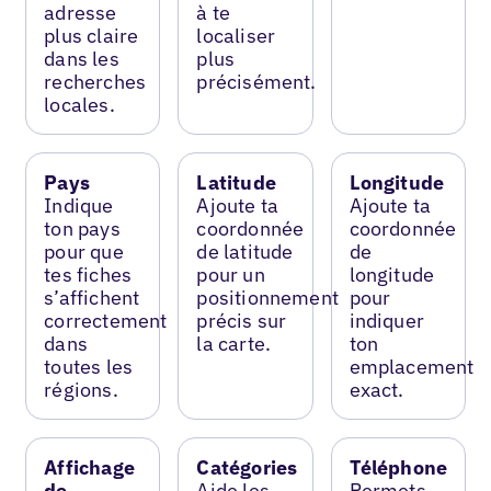
adresse
à te
plus claire
localiser
dans les
plus
recherches
précisément.
locales.
Pays
Latitude
Longitude
Indique
Ajoute ta
Ajoute ta
ton pays
coordonnée
coordonnée
pour que
de latitude
de
tes fiches
pour un
longitude
s’affichent
positionnement
pour
correctement
précis sur
indiquer
dans
la carte.
ton
toutes les
emplacement
régions.
exact.
Affichage
Catégories
Téléphone
de
Aide les
Permets