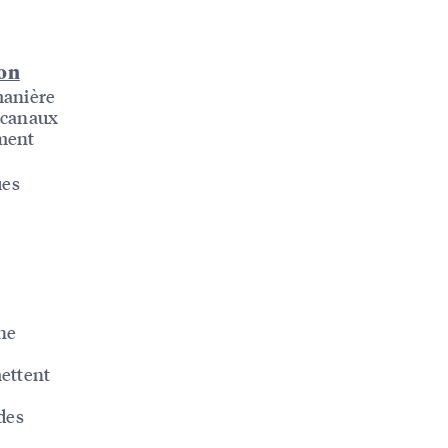
on
manière
icanaux
mment
ues
une
mettent
des