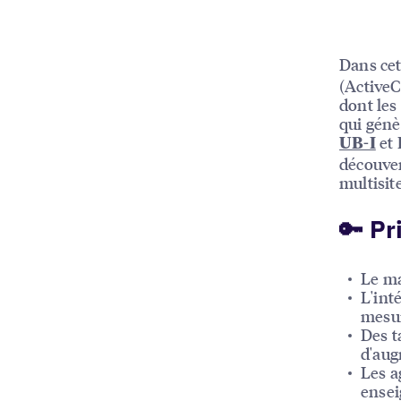
Dans cet
(ActiveC
dont les
qui gén
et
UB-I
découver
multisite
🔑 Pr
Le ma
L'int
mesur
Des t
d'aug
Les a
ensei