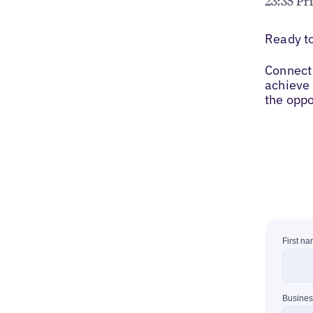
23:35 Pr
Ready t
Connect 
achieve 
the oppo