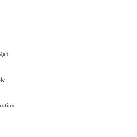
aign
le
iration