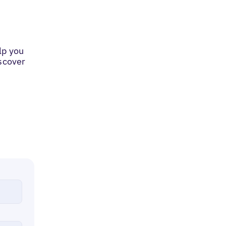
lp you
iscover