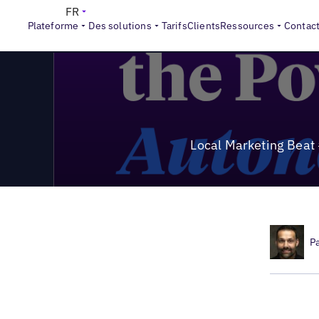
>
Local Marketing Beat
Local Marketing Beat #30 | Exploite
FR
Plateforme
Des solutions
Tarifs
Clients
Ressources
Contac
Local Marketing Beat 
P