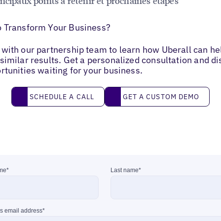
incipaux points à retenir et prochaines étapes
o Transform Your Business?
with our partnership team to learn how Uberall can he
similar results. Get a personalized consultation and d
rtunities waiting for your business.
Schedule a call
Get a custom demo
SCHEDULE A CALL
GET A CUSTOM DEMO