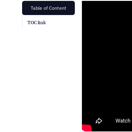
Table of Content
TOC link