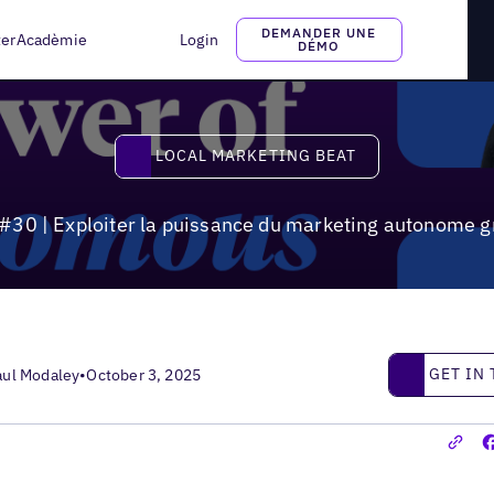
r la puissance du marketing autonome grâce à des agents d'IA
DEMANDER UNE
ter
Acadèmie
Login
DÉMO
Local Marketing Beat
LOCAL MARKETING BEAT
#30 | Exploiter la puissance du marketing autonome g
Get in touc
GET IN
aul Modaley
•
October 3, 2025