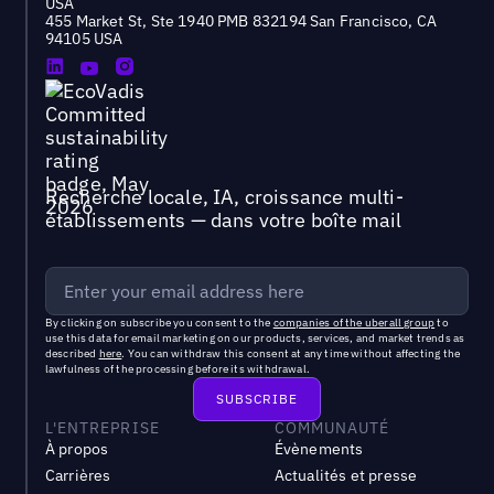
USA
455 Market St, Ste 1940 PMB 832194 San Francisco, CA
94105 USA
Recherche locale, IA, croissance multi-
établissements — dans votre boîte mail
By clicking on subscribe you consent to the
companies of the uberall group
to
use this data for email marketing on our products, services, and market trends as
described
here
. You can withdraw this consent at any time without affecting the
lawfulness of the processing before its withdrawal.
L'ENTREPRISE
COMMUNAUTÉ
À propos
Évènements
Carrières
Actualités et presse